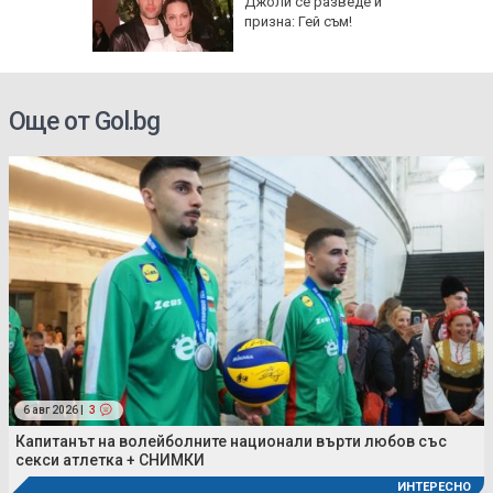
аки по
Джоли се разведе и
Русия
призна: Гей съм!
Още от Gol.bg
6 авг 2026 |
3
Капитанът на волейболните национали върти любов със
секси атлетка + СНИМКИ
ИНТЕРЕСНО