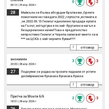
chelsea
0
2
00:13 | 29 апр 2024 г.
28
Майкъла си бълва абсурдни брътвежи ,Орлите
помогнали на говедата 2022 ,глупости ,истината е
,че 2022.05.15 Гномът еднолично продаде купата
на Гъзът, изтъргува я по най -брутален и нагъл и
безцеремонен начин!Това е предателство
непростимо Гномът и Черепа записват името си в
*** на ЦСКА с най-черните букви!!!!!
!
отговор
анонимен
3
3
20:05 | 28 апр 2024 г.
27
Подхуяне се радва на трохите паднали от устите
делийрмански бухахаха бухахаха буахха
!
отговор
Притча за Монти 6/6
2
3
18:51 | 28 апр 2024 г.
26
Тирето влиза яко във шардена, Монтанска