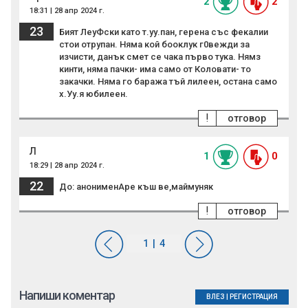
2
2
18:31 | 28 апр 2024 г.
23
Бият ЛеуФски като т.уу.пан, герена със фекалии
стои отрупан. Няма кой бооклук г0вежди за
изчисти, данък смет се чака първо тука. Нямз
кинти, няма пачки- има само от Коловати- то
закачки. Няма го баража тъй лилеен, остана само
х.Уу.я юбилеен.
!
отговор
Л
1
0
18:29 | 28 апр 2024 г.
22
До: анонименАре къш ве,маймуняк
!
отговор
Напиши коментар
ВЛЕЗ
|
РЕГИСТРАЦИЯ