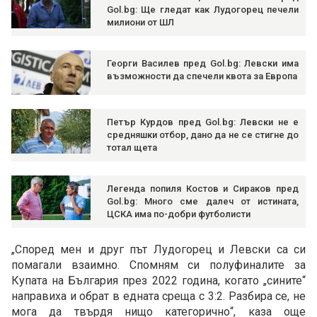
Gol.bg: Ще гледат как Лудогорец печели
милиони от ШЛ
Георги Василев пред Gol.bg: Левски има
възможности да спечели квота за Европа
Петър Курдов пред Gol.bg: Левски не е
средняшки отбор, дано да не се стигне до
тотал щета
Легенда попиля Костов и Сираков пред
Gol.bg: Много сме далеч от истината,
ЦСКА има по-добри футболисти
„Според мен и друг път Лудогорец и Левски са си
помагали взаимно. Спомням си полуфиналите за
Купата на България през 2022 година, когато „сините“
направиха и обрат в едната среща с 3:2. Разбира се, не
мога да твърдя нищо категорично“, каза още