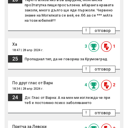
проЗтатутка пищи просълзена. вКаранга кравата
заколи, много дълго ще яде пържоли. Червено
знаме на Могилката се вей, ее.бб.аа се ***.мАта
на този юбилей!!!
!
отговор
Ха
3
1
18:47 | 28 апр 2024 г.
25
Пропаднал тип, да не говориш за Крумовград
!
отговор
По друг глас от Варн
4
2
18:34 | 28 апр 2024 г.
24
До: Глас от Варна: А на мен ми изглежда че при
теб е постоянно психо заболяването
!
отговор
Притча за Левски