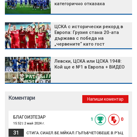
категорично отказаха
ЦСКА с исторически рекорд в
Европа: Грузия стана 20-ата
държава с победа на
„червените“ като гост
Левски, ЦСКА или ЦСКА 1948:
Кой ще е №1 в Европа + ВИДЕО
Коментари
Напиши коментар
БЛАГОИЗТЕЗАР
1
0
15:52 | 2 май 2024 г.
31
СТИГА.СИАЕЛ.БЕ.МЙКАЛ.ГЪЛЪБЧЕТОБЕШЕ.В.РЪЦ