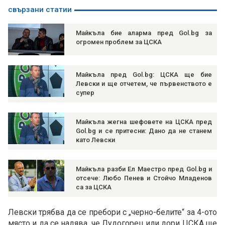
свързани статии
Майкъла бие аларма пред Gol.bg за
огромен проблем за ЦСКА
Майкъла пред Gol.bg: ЦСКА ще бие
Левски и ще отчетем, че първенството е
супер
Майкъла жегна шефовете на ЦСКА пред
Gol.bg и се притесни: Дано да не станем
като Левски
Майкъла разби Ел Маестро пред Gol.bg и
отсече: Любо Пенев и Стойчо Младенов
са за ЦСКА
Левски трябва да се пребори с „черно-белите“ за 4-ото
място и да се надява, че Лудогорец или дори ЦСКА ще