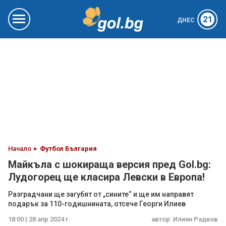
21
ДНЕС
Начало
Футбол България
Майкъла с шокираща версия пред Gol.bg:
Лудогорец ще класира Левски в Европа!
Разградчани ще загубят от „сините“ и ще им направят
подарък за 110-годишнината, отсече Георги Илиев
18:00 | 28 апр 2024 г.
автор:
Илиян Радков