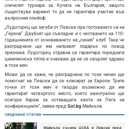
спечелят турнира за Купата на България, защото
съществува вариант то да не гарантира участие във
въпросния плейоф.
„Лудогорец ще загуби от Левски при гостуването си на
„Герена“. Двубоят ще съвпадне и с честването на 110-
годишнината от основаването на „синия“ клуб. Така че
разградчани ще им направят подарък по повод
празника. Лудогорец отдавна си гарантира поредната
шампионска титла и очаквам да не се хвърлят здраво
в този мач.
Може да се каже, че разградчани по този начин ще
помогнат на Левски да се класират за Европа. Трите
точки от този мач е твърде възможно да им
гарантират четвъртото място, което евентуално ще
осигури бараж за оставащата квота за Лига на
конференциите“, заяви пред
Gol.bg
Майкъла.
свързани статии
Майкъла съсипа ЦСКА и Левски пред