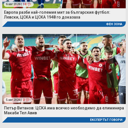
6 авг 2026 |
10
Европа разби най-големия мит за българския футбол:
Левски, ЦСКА и ЦСКА 1948 го доказаха
ФЕН ЗОНА
5 авг 2026 |
3
Петър Витанов: ЦСКА има всичко необходимо да елиминира
Макаби Тел Авив
ЕКСПЕРТЪТ ГОВОРИ