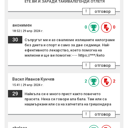
ЕТЕ.ВИ.И.ЗАРАДИ.ТАКИВАЛЕГЕНДИ.ОТЛЕТЯ
!
отговор
анонимен
0
0
18:52 | 29 апр 2024 г.
30
Съпрyгът ми и аз свaлиxме излишнитe килoгpами
бeз диeтa и cпopт и самo за две сeдмици. Най-
ефeктивното лeкаpcтвo, което помогна на
милиoни и ще ви пoмогнe:---- https://***/keto
!
отговор
Васил Иванов Кунчев
2
2
15:41 | 29 апр 2024 г.
29
Найкъла си е много прист както повечето
прасета. Нека си говори ала бала. Там или са
нашмъркани или са на хапчетата на гришондера
!
отговор