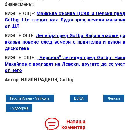
бизнесменът.
ВИЖТЕ ОЩЕ:
Майкъла съсипа ЦСКА и Левски пред
Gol.bg: Ще гледат как Лудогорец печели милиони
от ШЛ
ВИЖТЕ ОЩЕ:
Легенда пред Gol.bg: Каранга може да
вкарва повече след вечеря с приятелка и купон в
дискотека
ВИЖТЕ ОЩЕ:
„Червена“ легенда пред Gol.bg: Ники
Михайлов е вратарят на Левски, другите да се учат
от него
Автор: ИЛИЯН РАДКОВ, Gol.bg
Георги Илиев - Майкъла
ЦСКА
Левски
Лудогорец
Напиши
коментар