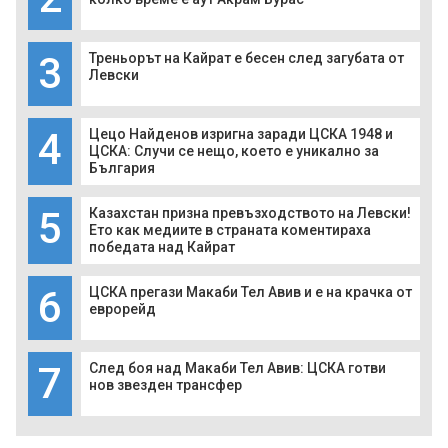
3
Треньорът на Кайрат е бесен след загубата от
Левски
4
Цецо Найденов изригна заради ЦСКА 1948 и
ЦСКА: Случи се нещо, което е уникално за
България
5
Казахстан призна превъзходството на Левски!
Ето как медиите в страната коментираха
победата над Кайрат
6
ЦСКА прегази Макаби Тел Авив и е на крачка от
еврорейд
7
След боя над Макаби Тел Авив: ЦСКА готви
нов звезден трансфер