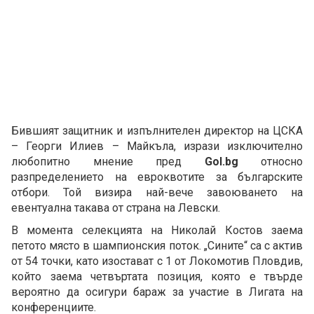
Бившият защитник и изпълнителен директор на ЦСКА
– Георги Илиев – Майкъла, изрази изключително
любопитно мнение пред
Gol.bg
относно
разпределението на евроквотите за българските
отбори. Той визира най-вече завоюването на
евентуална такава от страна на Левски.
В момента селекцията на Николай Костов заема
петото място в шампионския поток. „Сините“ са с актив
от 54 точки, като изостават с 1 от Локомотив Пловдив,
който заема четвъртата позиция, която е твърде
вероятно да осигури бараж за участие в Лигата на
конференциите.