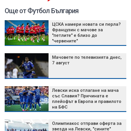
Още от Футбол България
ЦСКА намери новата си перла?
Французин с мачове за
"петлите" е близо до
"червените"
Мачовете по телевизията днес,
7 август
Левски иска отлагане на мача
със Славия? Причината е
плейофът в Европа и правилото
на БФС
Олимпиакос отправи оферта за
звезда на Левски, "сините"