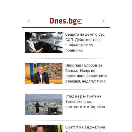
Бащата на детето със
ърция,
СОП: Действията на
шофьора не са
правилни
я
Николай Гълъбов за
ята през
Банско: Нищо не
продължи
оправдава расистката
реакция, недопустимо
е
НИМКИ
Спад на рейтинга на
я
Зеленски след
 Дамаск
протестите в Украйна
ължава с
Братът на Анджелина