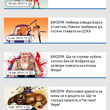
20 сеп 2019 | 9
БИСЕРИ: Неймар извади Барса
от ритъм, Левски трябваше да
отсече главата на ЦСКА
6 сеп 2019 | 15
БИСЕРИ: Ще ти счупим зъбите,
селско бекче! Кобрата ще
затвори човката на клоуна
Фюри!
16 авг 2019 | 13
БИСЕРИ: Използвах урината на
жена си и децата си. Ще ти
строша краката, к*чи сине!
Умри!
9 авг 2019 | 5