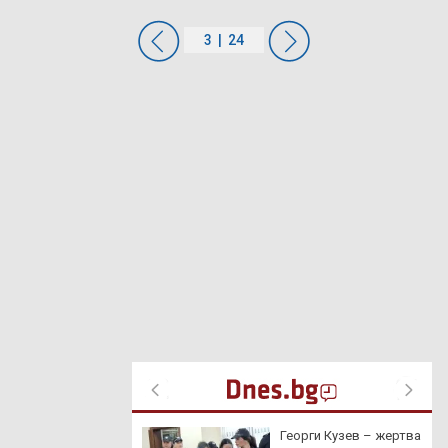
агонът даде 21
Георги Кузев – жертва