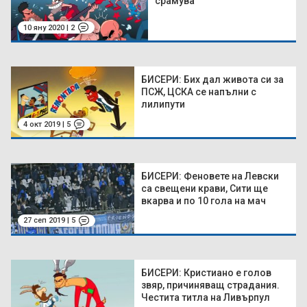
срамува
10 яну 2020 | 2
БИСЕРИ: Бих дал живота си за
ПСЖ, ЦСКА се напълни с
лилипути
4 окт 2019 | 5
БИСЕРИ: Феновете на Левски
са свещени крави, Сити ще
вкарва и по 10 гола на мач
27 сеп 2019 | 5
БИСЕРИ: Кристиано е голов
звяр, причиняващ страдания.
Честита титла на Ливърпул