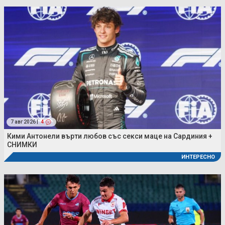
7 авг 2026 |
4
Кими Антонели върти любов със секси маце на Сардиния +
СНИМКИ
ИНТЕРЕСНО