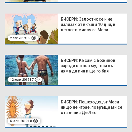
БИСЕРИ: Залостих се и не
излизах от вкъщи 10 дни, в
леглото мисля за Меси
2 авг 2019 | 5
БИСЕРИ: Късам с Божинов
заради нагона му, този път
няма да пия и ще го бия
12 юли 2019 | 7
БИСЕРИ: Пешеходецът Меси
нищо не играе, повръща ми се
от алчния Де Лихт
5 юли 2019 | 8