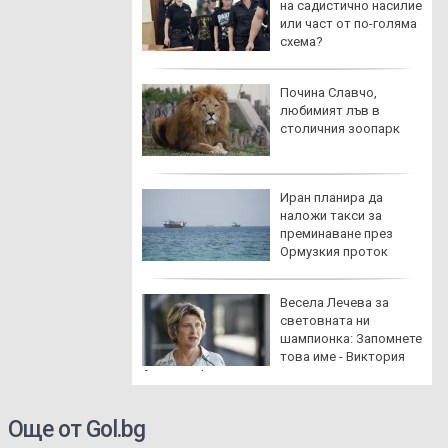
на оръжейните
на садистично насилие
ании в САЩ да
или част от по-голяма
рят
схема?
 и още две
Почина Славчо,
едерации
любимият лъв в
оваха Инфантино
столичния зоопарк
одаде оставка
на емисия
Иран планира да
наложи такси за
преминаване през
Ормузкия проток
иха над 20 мъртви
Весела Лечева за
ела под
световната ни
трически стълб
шампионка: Запомнете
 Габрово
това име - Виктория
Ангелова!
Още от Gol.bg