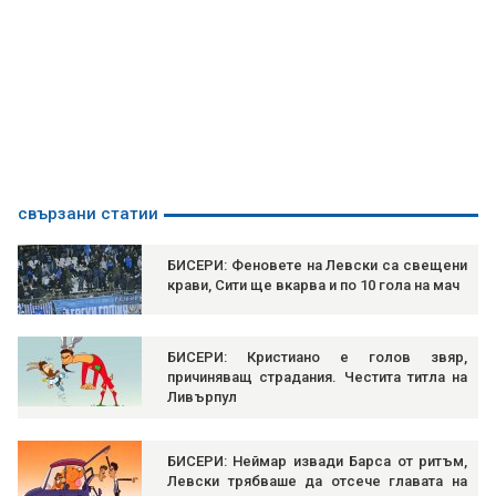
свързани статии
БИСЕРИ: Феновете на Левски са свещени
крави, Сити ще вкарва и по 10 гола на мач
БИСЕРИ: Кристиано е голов звяр,
причиняващ страдания. Честита титла на
Ливърпул
БИСЕРИ: Неймар извади Барса от ритъм,
Левски трябваше да отсече главата на