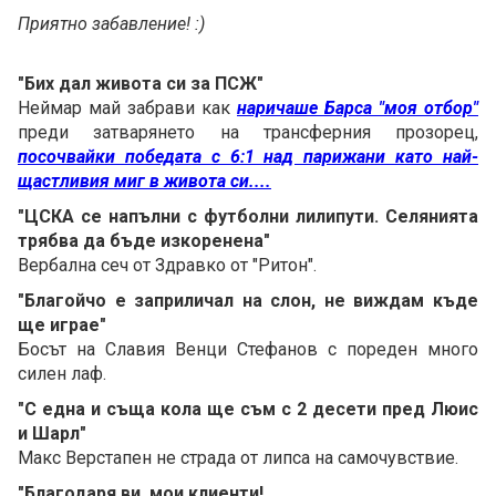
Приятно забавление! :)
"Бих дал живота си за ПСЖ"
Неймар май забрави как
наричаше Барса "моя отбор"
преди затварянето на трансферния прозорец,
посочвайки победата с 6:1 над парижани като най-
щастливия миг в живота си....
"ЦСКА се напълни с футболни лилипути. Селянията
трябва да бъде изкоренена"
Вербална сеч от Здравко от "Ритон".
"Благойчо е заприличал на слон, не виждам къде
ще играе"
Босът на Славия Венци Стефанов с пореден много
силен лаф.
"С една и съща кола ще съм с 2 десети пред Люис
и Шарл"
Макс Верстапен не страда от липса на самочувствие.
"Благодаря ви, мои клиенти!