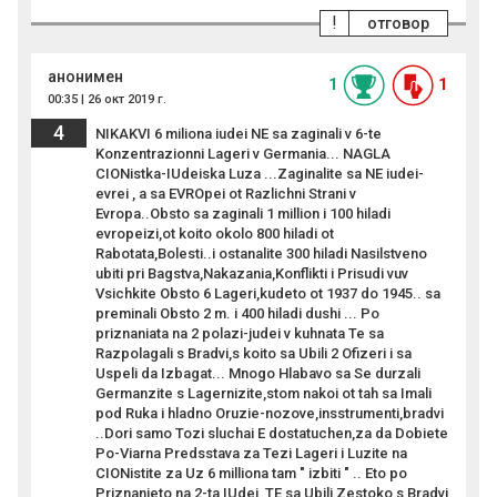
!
отговор
анонимен
1
1
00:35 | 26 окт 2019 г.
4
NIKAKVI 6 miliona iudei NE sa zaginali v 6-te
Konzentrazionni Lageri v Germania... NAGLA
CIONistka-IUdeiska Luza ...Zaginalite sa NE iudei-
evrei , a sa EVROpei ot Razlichni Strani v
Evropa..Obsto sa zaginali 1 million i 100 hiladi
evropeizi,ot koito okolo 800 hiladi ot
Rabotata,Bolesti..i ostanalite 300 hiladi Nasilstveno
ubiti pri Bagstva,Nakazania,Konflikti i Prisudi vuv
Vsichkite Obsto 6 Lageri,kudeto ot 1937 do 1945.. sa
preminali Obsto 2 m. i 400 hiladi dushi ... Po
priznaniata na 2 polazi-judei v kuhnata Te sa
Razpolagali s Bradvi,s koito sa Ubili 2 Ofizeri i sa
Uspeli da Izbagat... Mnogo Hlabavo sa Se durzali
Germanzite s Lagernizite,stom nakoi ot tah sa Imali
pod Ruka i hladno Oruzie-nozove,insstrumenti,bradvi
..Dori samo Tozi sluchai E dostatuchen,za da Dobiete
Po-Viarna Predsstava za Tezi Lageri i Luzite na
CIONistite za Uz 6 milliona tam " izbiti " .. Eto po
Priznanieto na 2-ta IUdei, TE sa Ubili Zestoko s Bradvi