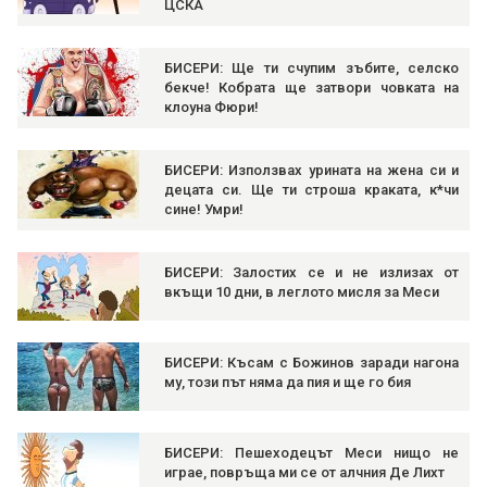
ЦСКА
БИСЕРИ: Ще ти счупим зъбите, селско
бекче! Кобрата ще затвори човката на
клоуна Фюри!
БИСЕРИ: Използвах урината на жена си и
децата си. Ще ти строша краката, к*чи
сине! Умри!
БИСЕРИ: Залостих се и не излизах от
вкъщи 10 дни, в леглото мисля за Меси
БИСЕРИ: Късам с Божинов заради нагона
му, този път няма да пия и ще го бия
БИСЕРИ: Пешеходецът Меси нищо не
играе, повръща ми се от алчния Де Лихт