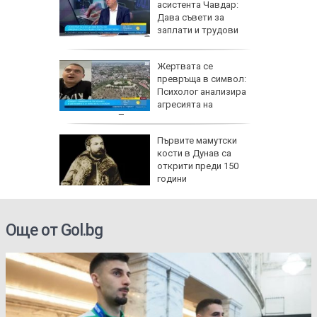
а
асистента Чавдар:
мче от
Дава съвети за
сва
заплати и трудови
права
Жертвата се
 е
превръща в символ:
пустиня,
Психолог анализира
ще
агресията на
младежите в Пловдив
ски
Първите мамутски
33: Няма
кости в Дунав са
ще
открити преди 150
ичко
години
Още от Gol.bg