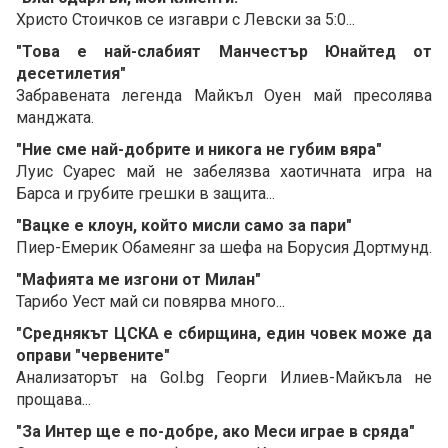
Христо Стоичков се изгаври с Левски за 5:0...
"Това е най-слабият Манчестър Юнайтед от
десетилетия"
Забравената легенда Майкъл Оуен май пресолява
манджата.
"Ние сме най-добрите и никога не губим вяра"
Луис Суарес май не забелязва хаотичната игра на
Барса и грубите грешки в защита...
"Вацке е клоун, който мисли само за пари"
Пиер-Емерик Обамеянг за шефа на Борусия Дортмунд.
"Мафията ме изгони от Милан"
Тарибо Уест май си повярва много...
"Среднякът ЦСКА е сбирщина, един човек може да
оправи "червените"
Анализаторът на Gol.bg Георги Илиев-Майкъла не
прощава...
"За Интер ще е по-добре, ако Меси играе в сряда"