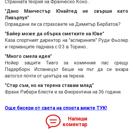
Странната теория на Франческо Коко...
"Дано Манчестър Юнайтед не свърши като
Ливърпул"
Оправдани ли са страховете на Димитър Бербатов?
"Байер може да обърка сметките на Юве"
Каза спортният директор на "аспирините" Руди Фьолер
и германците паднаха с 0:3 в Торино...
"Много смела идея"
Нойер защити Тиаго за комичния пас срещу
Падерборн. Испанецът беше на път да си вкара
автогол почти от центъра на терена.
"Стар съм, но на терена ставам млад"
Франк Рибери блести и за Фиорентина на 36 години.
Още бисери от света на спорта вижте ТУК!
Напиши
коментар