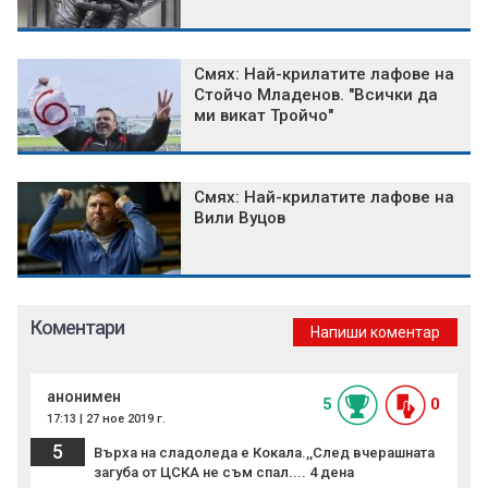
Смях: Най-крилатите лафове на
Стойчо Младенов. "Всички да
ми викат Тройчо"
Смях: Най-крилатите лафове на
Вили Вуцов
Коментари
Напиши коментар
анонимен
5
0
17:13 | 27 ное 2019 г.
5
Върха на сладоледа е Кокала.,,След вчерашната
загуба от ЦСКА не съм спал.... 4 дена