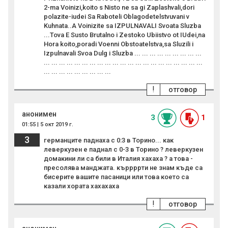
2-ma Voinizi,koito s Nisto ne sa gi Zaplashvali,dori
polazite-iudei Sa Raboteli Oblagodetelstvuvani v
Kuhnata..A Voinizite sa IZPULNAVALI Svoata Sluzba
...Tova E Susto Brutalno i Zestoko Ubiistvo ot IUdei,na
Hora koito,poradi Voenni Obstoatelstva,sa Sluzili i
Izpulnavali Svoa Dulg i Sluzba ... ... ... ... ... ... ... ... ...
... ... ... ... ... ... ... ... ... ... ... ... ... ... ... ... ... ... ... ... ...
... ... ... ... ... ... ... ... ...
!
отговор
анонимен
3
1
01:55 | 5 окт 2019 г.
3
германците паднаха с 0:3 в Торино... как
леверкyзен е паднал с 0-3 в Торино ? леверкyзен
домакини ли са били в Италия хахаха ? а това -
пресолява манджата. къррррти не знам къде са
бисерите вашите пасаници или това което са
казали хората хахахаха
!
отговор