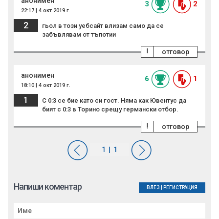
анонимен
3
2
22:17 | 4 окт 2019 г.
2
гьол в този уебсайт влизам само да се
забъвлявам от тъпотии
!
отговор
анонимен
6
1
18:10 | 4 окт 2019 г.
1
С 0:3 се бие като си гост. Няма как Ювентус да
бият с 0:3 в Торино срещу германски отбор.
!
отговор
Напиши коментар
ВЛЕЗ
|
РЕГИСТРАЦИЯ