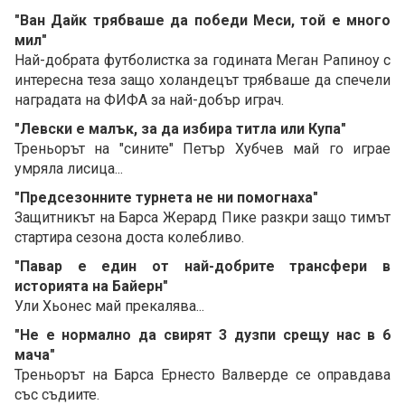
"Ван Дайк трябваше да победи Меси, той е много
мил"
Най-добрата футболистка за годината Меган Рапиноу с
интересна теза защо холандецът трябваше да спечели
наградата на ФИФА за най-добър играч.
"Левски е малък, за да избира титла или Купа"
Треньорът на "сините" Петър Хубчев май го играе
умряла лисица...
"Предсезонните турнета не ни помогнаха"
Защитникът на Барса Жерард Пике разкри защо тимът
стартира сезона доста колебливо.
"Павар е един от най-добрите трансфери в
историята на Байерн"
Ули Хьонес май прекалява...
"Не е нормално да свирят 3 дузпи срещу нас в 6
мача"
Треньорът на Барса Ернесто Валверде се оправдава
със съдиите.