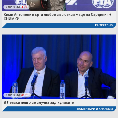
7 авг 2026 |
4
Кими Антонели върти любов със секси маце на Сардиния +
СНИМКИ
ИНТЕРЕСНО
8 авг 2026 |
34
В Левски нещо се случва зад кулисите
КОМЕНТАРИ И АНАЛИЗИ