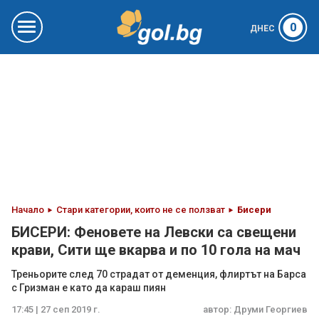
0
ДНЕС
Начало
Стари категории, които не се ползват
Бисери
БИСЕРИ: Феновете на Левски са свещени
крави, Сити ще вкарва и по 10 гола на мач
Треньорите след 70 страдат от деменция, флиртът на Барса
с Гризман е като да караш пиян
17:45 | 27 сеп 2019 г.
автор:
Друми Георгиев