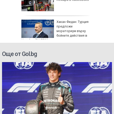
: Как да
Хакан Фидан: Турция
пасните
предложи
мораториум върху
бойните действия в
Украйна (ВИДЕО)
Още от Gol.bg