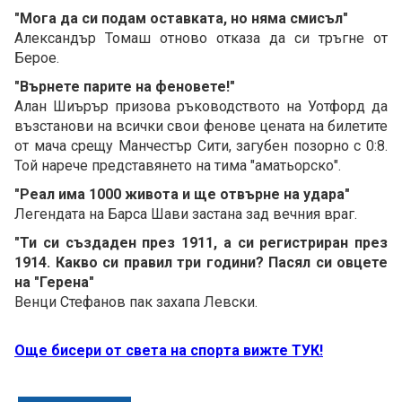
"Мога да си подам оставката, но няма смисъл"
Александър Томаш отново отказа да си тръгне от
Берое.
"Върнете парите на феновете!"
Алан Шиърър призова ръководството на Уотфорд да
възстанови на всички свои фенове цената на билетите
от мача срещу Манчестър Сити, загубен позорно с 0:8.
Той нарече представянето на тима "аматьорско".
"Реал има 1000 живота и ще отвърне на удара"
Легендата на Барса Шави застана зад вечния враг.
"Ти си създаден през 1911, а си регистриран през
1914. Какво си правил три години? Пасял си овцете
на "Герена"
Венци Стефанов пак захапа Левски.
Още бисери от света на спорта вижте ТУК!