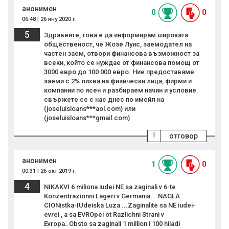
анонимен
0
0
06:48 | 26 яну 2020 г.
5
Здравейте, това е да информирам широката
общественост, че Жозе Луис, заемодател на
частен заем, отвори финансова възможност за
всеки, който се нуждае от финансова помощ от
3000 евро до 100 000 евро. Ние предоставяме
заеми с 2% лихва на физически лица, фирми и
компании по ясен и разбираем начин и условие.
свържете се с нас днес по имейл на
(joseluisloans***aol.com) или
(joseluisloans***gmail.com)
!
отговор
анонимен
1
0
00:31 | 26 окт 2019 г.
4
NIKAKVI 6 miliona iudei NE sa zaginali v 6-te
Konzentrazionni Lageri v Germania... NAGLA
CIONistka-IUdeiska Luza ...Zaginalite sa NE iudei-
evrei , a sa EVROpei ot Razlichni Strani v
Evropa..Obsto sa zaginali 1 million i 100 hiladi