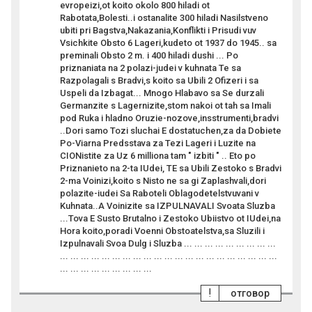
evropeizi,ot koito okolo 800 hiladi ot
Rabotata,Bolesti..i ostanalite 300 hiladi Nasilstveno
ubiti pri Bagstva,Nakazania,Konflikti i Prisudi vuv
Vsichkite Obsto 6 Lageri,kudeto ot 1937 do 1945.. sa
preminali Obsto 2 m. i 400 hiladi dushi ... Po
priznaniata na 2 polazi-judei v kuhnata Te sa
Razpolagali s Bradvi,s koito sa Ubili 2 Ofizeri i sa
Uspeli da Izbagat... Mnogo Hlabavo sa Se durzali
Germanzite s Lagernizite,stom nakoi ot tah sa Imali
pod Ruka i hladno Oruzie-nozove,insstrumenti,bradvi
..Dori samo Tozi sluchai E dostatuchen,za da Dobiete
Po-Viarna Predsstava za Tezi Lageri i Luzite na
CIONistite za Uz 6 milliona tam " izbiti " .. Eto po
Priznanieto na 2-ta IUdei, TE sa Ubili Zestoko s Bradvi
2-ma Voinizi,koito s Nisto ne sa gi Zaplashvali,dori
polazite-iudei Sa Raboteli Oblagodetelstvuvani v
Kuhnata..A Voinizite sa IZPULNAVALI Svoata Sluzba
...Tova E Susto Brutalno i Zestoko Ubiistvo ot IUdei,na
Hora koito,poradi Voenni Obstoatelstva,sa Sluzili i
Izpulnavali Svoa Dulg i Sluzba ... ... ... ... ... ... ... ... ...
... ... ... ... ... ... ... ... ... ... ... ... ... ... ... ... ... ... ... ... ...
... ... ... ... ... ... ... ... ...
!
отговор