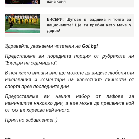
яхна коня
БИСЕРИ: Шутове в задника и тояга за
националите! Ще ги пребия като маче у
дирек!
Здравейте, уважаеми читатели на
Gol.bg!
Представяме ви поредната порция от рубриката ни
"Бисери на седмицата".
В нея както винаги вие ще можете да видите любопитни
изказвания и коментари на известните личности от
спорта през последните дни.
Предоставяме ви нашия избор от лафове за
изминалите няколко дни, а вие може да прецените кой
от тях ви харесва най-много.
Приятно забавление! :)