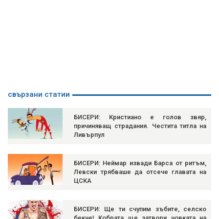
свързани статии
БИСЕРИ: Кристиано е голов звяр,
причиняващ страдания. Честита титла на
Ливърпул
БИСЕРИ: Неймар извади Барса от ритъм,
Левски трябваше да отсече главата на
ЦСКА
БИСЕРИ: Ще ти счупим зъбите, селско
бекче! Кобрата ще затвори човката на