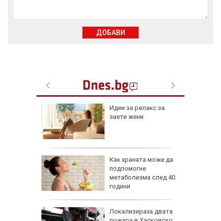
ДОБАВИ
езопасно
Идеи за релакс за
рлеж
заети жени
равим,
Как храната може да
ичната
подпомогне
жбина
метаболизма след 40
години
артофи
Локализираха двата
кашкавал
пожара в Хасковско