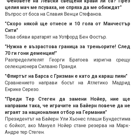
"Феновете на Левски свещени крави ли са? През
целия мач ме псуваха, не спряха да ме обиждат"
Въпрос от боса на Славия Венци Стефанов.
"Скоро някой ще отнесе и 10 гола от Манчестър
Сити"
Това обяви вратарят на Уотфорд Бен Фостър.
"Нужна е възрастова граница за треньорите! След
70 ги гони деменция!"
Разпределителят Георги Братоев изригна срещу
селекционера Силвано Пранди.
"Флиртът на Барса с Гризман е като да караш пиян"
Сравнението направи босът на Атлетико Мадрид
Енрике Серезо.
"Преди Тер Стеген да замени Нойер, ние ще
направим така, че играчите на Байерн повече да не
играят за националния отбор на Германия"
Президентът на Байерн Ули Хьонес плаши Бундестима
с бойкот, ако Мануел Нойер стане резерва на Марк-
Андре тер Стеген.