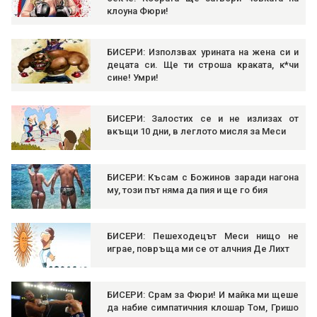
клоуна Фюри!
БИСЕРИ: Използвах урината на жена си и
децата си. Ще ти строша краката, к*чи
сине! Умри!
БИСЕРИ: Залостих се и не излизах от
вкъщи 10 дни, в леглото мисля за Меси
БИСЕРИ: Късам с Божинов заради нагона
му, този път няма да пия и ще го бия
БИСЕРИ: Пешеходецът Меси нищо не
играе, повръща ми се от алчния Де Лихт
БИСЕРИ: Срам за Фюри! И майка ми щеше
да набие симпатичния клошар Том, Гришо