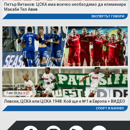
Петър Витанов: ЦСКА има всичко необходимо да елиминира
Макаби Тел Авив
ЕКСПЕРТЪТ ГОВОРИ
7 авг 2026 |
5
Левски, ЦСКА или ЦСКА 1948: Кой ще е №1 в Европа + ВИДЕО
СПОРТ И БИЗНЕС