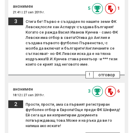
анонимен
5
1
21:41 | 27 сеп 2019 г.
3
Стига бе! Първо е създаден по нашите земи ФК
Левски,после хан Аспарух-създава България!
Когато се ражда Васил Иванов Кунчев - само ФК
Левски има отбор в света!Отива до Англия и
създава първото футболно Първенство,-с
молба да включат и българите!Англичаните се
съгласяват- но ФК Левски иска да е на тяхна
издръжка!В.И.Кунчев става рекетьор -и *** тези
които се крият зад неговото име.
!
отговор
анонимен
3
6
18:12 | 27 сеп 2019 г.
2
Прости, прости, ама са първият регистриран
футболен отбор в Европа!Още преди ФК Шефилд!
Ей сега ще ви изпринтирам документа
потвърждаващ това.Може и на ръка да ви го
напиша ако искате!