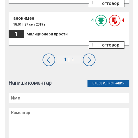
!
отговор
анонимен
4
4
18:01 | 27 сеп 2019 г.
1
Милиционери прости
!
отговор
Напиши коментар
ВЛЕЗ
|
РЕГИСТРАЦИЯ