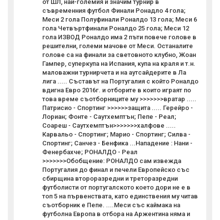
от ШЛ, най-големия и значим турнир в
съвременния футбол Финали Ронадло 4 гола;
Меси 2 гола Полуфинали Роналдо 13 гола; Меси 6
гола Четвъртфинали Роналдо 25 гола; Меси 12
гола ИЗВОД Роналдо има 2 пъти повече голове в
решителни, големи мачове от Меси. Останалите
голове са на финали за световното клубно, Жоан
Гампер, суперкупа на Испания, купа на краля и т.н.
маловажни турнирчета и на аутсайдерите в Ла
лига ..... Съставът на Португалия с който Роналдо
вдигна Евро 2016г. и отборите в които играят по
това време съотборниците му >>>>>>>вратар .....
Патрисио - Спортинг >>>>>>защита ..... Герейро -
Лориан; Фонте - Саутхемптън; Пепе - Реал;
Соареш - Саутхемптън>>>>>>>халфове .....
Карвальо - Спортинг; Марио - Спортинг; Силва -
Спортинг; Санчез - Бенфика ...Нападение : Нани -
Фенербахче; РОНАЛДО - Реал
>>>>>>>Обобщение: РОНАЛДО сам извежда
Португалия до финал и печели Европейско със
сбирщина второразредни и треторазредни
футболисти от португалското което дори не е в
топ 5 на първенствата, като единствения му читав
съотборник е Пепе. ....Меси със каймака на
футболна Европа в отбора на Аржентина няма и