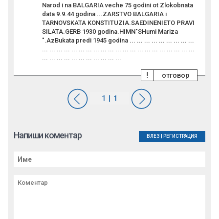
Narod i na BALGARIA veche 75 godini ot Zlokobnata
data 9.9.44 godina ...ZARSTVO BALGARIA i
TARNOVSKATA KONSTITUZIA.SAEDINENIETO PRAVI
SILATA.GERB 1930 godina.HIMN"SHumi Mariza
".AzBukata predi 1945 godina ... ... ... ... ... ... ... ... ...
... ... ... ... ... ... ... ... ... ... ... ... ... ... ... ... ... ... ... ... ...
... ... ... ... ... ... ... ... ... ... ...
!
отговор
Напиши коментар
ВЛЕЗ
|
РЕГИСТРАЦИЯ