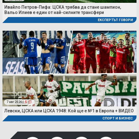
Ивайло Петров-Пифа: ЦСКА трябва да стане шампион,
Вальо Илиев е един от най-силните трансфери
ЕКСПЕРТЪТ ГОВОРИ
7 авг 2026 |
5
Левски, ЦСКА или ЦСКА 1948: Кой ще е №1 в Европа + ВИДЕО
СПОРТ И БИЗНЕС