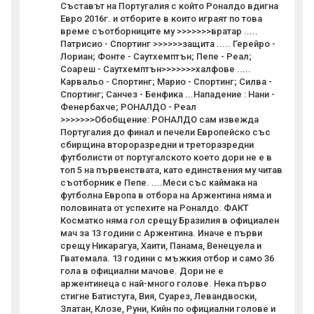
Съставът на Португалия с който Роналдо вдигна
Евро 2016г. и отборите в които играят по това
време съотборниците му >>>>>>>вратар .....
Патрисио - Спортинг >>>>>>защита ..... Герейро -
Лориан; Фонте - Саутхемптън; Пепе - Реал;
Соареш - Саутхемптън>>>>>>>халфове .....
Карвальо - Спортинг; Марио - Спортинг; Силва -
Спортинг; Санчез - Бенфика ...Нападение : Нани -
Фенербахче; РОНАЛДО - Реал
>>>>>>>Обобщение: РОНАЛДО сам извежда
Португалия до финал и печели Европейско със
сбирщина второразредни и треторазредни
футболисти от португалското което дори не е в
топ 5 на първенствата, като единствения му читав
съотборник е Пепе. ....Меси със каймака на
футболна Европа в отбора на Аржентина няма и
половината от успехите на Роналдо. ФАКТ
Косматко няма гол срещу Бразилия в официален
мач за 13 години с Аржентина. Иначе е първи
срещу Никарагуа, Хаити, Панама, Венецуела и
Гватемала. 13 години с мъжкия отбор и само 36
гола в официални мачове. Дори не е
аржентинеца с най-много голове. Нека първо
стигне Батистута, Вия, Суарез, Левандвоски,
Златан, Клозе, Руни, Кийн по официални голове и