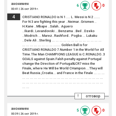
анонимен
6
0
00:41 | 26 окт 2019 г.
4
CRISTIANO RONALDO is N 1 .... L. Messi is N 2 ......
For N 3 are fighting this year ..Neimar..Grismen ..
H.Kane ..Mbape ..Salah.. Aguero
..Ikardi..Levandovski ...Benzama ..Beil ..Dzeko
..Modrich ... Marez..Rashford.. Pogba ... Lukaku
..Dele Ali ..Sterling ... ... ... ... ... ... ... ... ... ... ... ... ...
... ... ... ... ... ... ... ... ....... Golden Ball is for
CRISTIANO RONALDO 7.Number 1 in the World for All
Time.The Man CHAMPIONS LEAGUE is C.RONALDO..3
GOALS against Spain.Falsh penalty against Portugal
change the Direction of Portugal&CR7 miss the
Finale, where He Will be World CHampion ...They will
Beat Russia ,Croatia... and France in the Finale ... ... ...
... ... ... ... ... ... ... ... ... ... ... ... ... ... ... ... ... ... ... ... ...
... ... ... ... ... ... ... ... ... ... ... ... ... ... ... ... ... ... ... ... ...
... ...
!
отговор
анонимен
5
0
00:39 | 26 окт 2019 г.