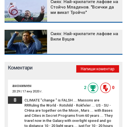
Смях: Най-крилатите лафове на
Стойчо Младенов. "Всички да
ми викат Тройчо"
Смях: Най-крилатите лафове на
Вили Вуцов
Коментари
Напиши коментар
анонимен
2
0
20:29 | 17 яну 2020 г.
8
CLIMATE "change " is FALSH ... Massons are
RRRuling the World - Rotshild - Rokfeler ... US - SU -
CHina are together on the Moon , Mars ... with Bases
and Cities in Secret Programs from 60 years ... They
travel now in the Galaxy with overlight speed and go
to distance 10 - 20 light years ... just for 10 - 20 hours