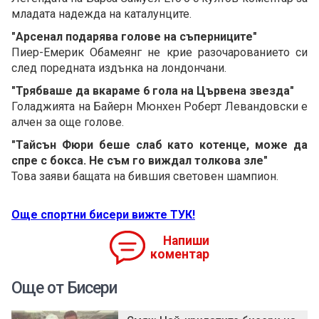
младата надежда на каталунците.
"Арсенал подарява голове на съперниците"
Пиер-Емерик Обамеянг не крие разочарованието си
след поредната издънка на лондончани.
"Трябваше да вкараме 6 гола на Цървена звезда"
Голаджията на Байерн Мюнхен Роберт Левандовски е
алчен за още голове.
"Тайсън Фюри беше слаб като котенце, може да
спре с бокса. Не съм го виждал толкова зле"
Това заяви бащата на бившия световен шампион.
Още спортни бисери вижте ТУК!
Напиши
коментар
Още от Бисери