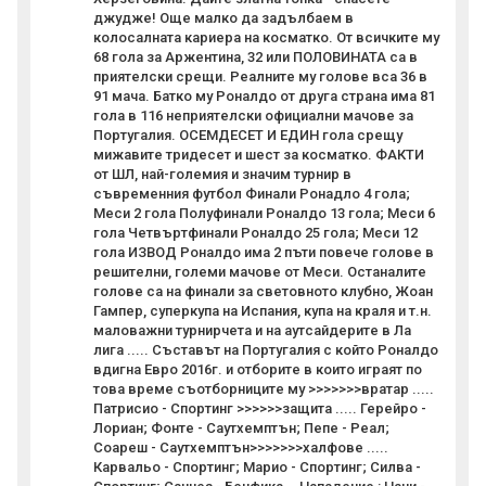
джудже! Още малко да задълбаем в
колосалната кариера на косматко. От всичките му
68 гола за Аржентина, 32 или ПОЛОВИНАТА са в
приятелски срещи. Реалните му голове вса 36 в
91 мача. Батко му Роналдо от друга страна има 81
гола в 116 неприятелски официални мачове за
Португалия. ОСЕМДЕСЕТ И ЕДИН гола срещу
мижавите тридесет и шест за косматко. ФАКТИ
от ШЛ, най-големия и значим турнир в
съвременния футбол Финали Ронадло 4 гола;
Меси 2 гола Полуфинали Роналдо 13 гола; Меси 6
гола Четвъртфинали Роналдо 25 гола; Меси 12
гола ИЗВОД Роналдо има 2 пъти повече голове в
решителни, големи мачове от Меси. Останалите
голове са на финали за световното клубно, Жоан
Гампер, суперкупа на Испания, купа на краля и т.н.
маловажни турнирчета и на аутсайдерите в Ла
лига ..... Съставът на Португалия с който Роналдо
вдигна Евро 2016г. и отборите в които играят по
това време съотборниците му >>>>>>>вратар .....
Патрисио - Спортинг >>>>>>защита ..... Герейро -
Лориан; Фонте - Саутхемптън; Пепе - Реал;
Соареш - Саутхемптън>>>>>>>халфове .....
Карвальо - Спортинг; Марио - Спортинг; Силва -