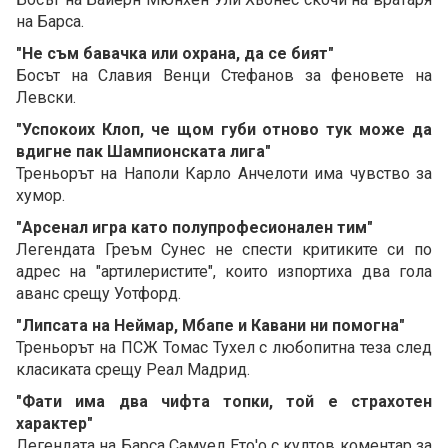
на Барса.
"Не съм бавачка или охрана, да се бият"
Босът на Славия Венци Стефанов за феновете на
Левски.
"Успокоих Клоп, че щом губи отново тук може да
вдигне пак Шампионската лига"
Треньорът на Наполи Карло Анчелоти има чувство за
хумор.
"Арсенал игра като полупрофесионален тим"
Легендата Греъм Сунес не спести критиките си по
адрес на "артилеристите", които изпортиха два гола
аванс срещу Уотфорд.
"Липсата на Неймар, Мбапе и Кавани ни помогна"
Треньорът на ПСЖ Томас Тухел с любопитна теза след
класиката срещу Реал Мадрид.
"Фати има два чифта топки, той е страхотен
характер"
Легендата на Барса Самуел Ето'о с култов коментар за