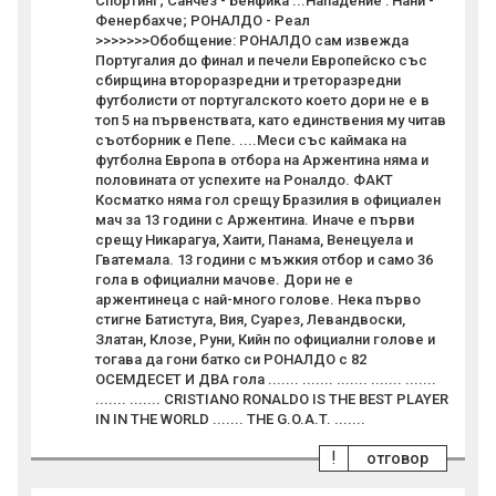
Спортинг; Санчез - Бенфика ...Нападение : Нани -
Фенербахче; РОНАЛДО - Реал
>>>>>>>Обобщение: РОНАЛДО сам извежда
Португалия до финал и печели Европейско със
сбирщина второразредни и треторазредни
футболисти от португалското което дори не е в
топ 5 на първенствата, като единствения му читав
съотборник е Пепе. ....Меси със каймака на
футболна Европа в отбора на Аржентина няма и
половината от успехите на Роналдо. ФАКТ
Косматко няма гол срещу Бразилия в официален
мач за 13 години с Аржентина. Иначе е първи
срещу Никарагуа, Хаити, Панама, Венецуела и
Гватемала. 13 години с мъжкия отбор и само 36
гола в официални мачове. Дори не е
аржентинеца с най-много голове. Нека първо
стигне Батистута, Вия, Суарез, Левандвоски,
Златан, Клозе, Руни, Кийн по официални голове и
тогава да гони батко си РОНАЛДО с 82
ОСЕМДЕСЕТ И ДВА гола ....... ....... ....... ....... .......
....... ....... CRISTIANO RONALDO IS THE BEST PLAYER
IN IN THE WORLD ....... THE G.O.A.T. .......
!
отговор