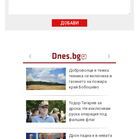
ДОБАВИ
ари в
Доброволци и тежка
са след
техника се включиха в
(СНИМКИ)
гасенето на пожара
край Бобошево
ощи в
Тодор Тагарев за
стяват,
дрона: Не изключвам
айте
руска операция под
фалшив флаг
се полз
падна от
Дрон падна и в нивата