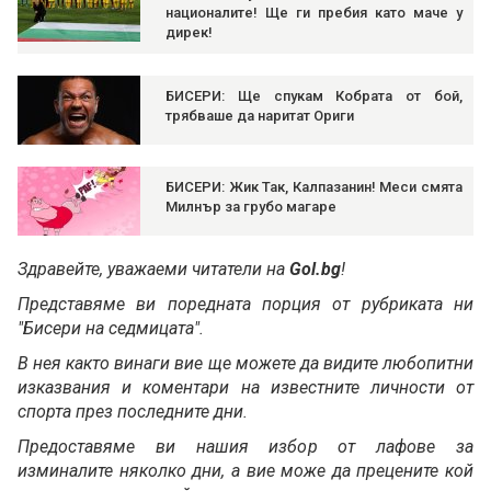
националите! Ще ги пребия като маче у
дирек!
БИСЕРИ: Ще спукам Кобрата от бой,
трябваше да наритат Ориги
БИСЕРИ: Жик Так, Калпазанин! Меси смята
Милнър за грубо магаре
Здравейте, уважаеми читатели на
Gol.bg
!
Представяме ви поредната порция от рубриката ни
"Бисери на седмицата".
В нея както винаги вие ще можете да видите любопитни
изказвания и коментари на известните личности от
спорта през последните дни.
Предоставяме ви нашия избор от лафове за
изминалите няколко дни, а вие може да прецените кой