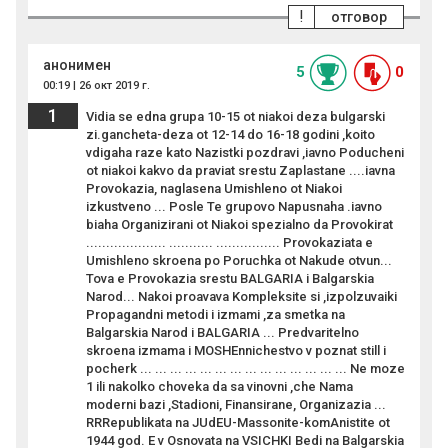
!
отговор
анонимен
5
0
00:19 | 26 окт 2019 г.
1
Vidia se edna grupa 10-15 ot niakoi deza bulgarski
zi.gancheta-deza ot 12-14 do 16-18 godini ,koito
vdigaha raze kato Nazistki pozdravi ,iavno Poducheni
ot niakoi kakvo da praviat srestu Zaplastane ....iavna
Provokazia, naglasena Umishleno ot Niakoi
izkustveno ... Posle Te grupovo Napusnaha .iavno
biaha Organizirani ot Niakoi spezialno da Provokirat
.................... ........... ................ Provokaziata e
Umishleno skroena po Poruchka ot Nakude otvun...
Tova e Provokazia srestu BALGARIA i Balgarskia
Narod... Nakoi proavava Kompleksite si ,izpolzuvaiki
Propagandni metodi i izmami ,za smetka na
Balgarskia Narod i BALGARIA ... Predvaritelno
skroena izmama i MOSHEnnichestvo v poznat still i
pocherk ... ... ... ... ... ... ... ... ... ... ... ... ... ... Ne moze
1 ili nakolko choveka da sa vinovni ,che Nama
moderni bazi ,Stadioni, Finansirane, Organizazia ...
RRRepublikata na JUdEU-Massonite-komAnistite ot
1944 god. E v Osnovata na VSICHKI Bedi na Balgarskia