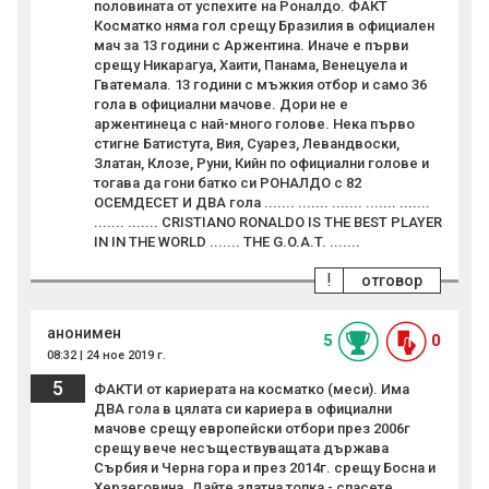
половината от успехите на Роналдо. ФАКТ
Косматко няма гол срещу Бразилия в официален
мач за 13 години с Аржентина. Иначе е първи
срещу Никарагуа, Хаити, Панама, Венецуела и
Гватемала. 13 години с мъжкия отбор и само 36
гола в официални мачове. Дори не е
аржентинеца с най-много голове. Нека първо
стигне Батистута, Вия, Суарез, Левандвоски,
Златан, Клозе, Руни, Кийн по официални голове и
тогава да гони батко си РОНАЛДО с 82
ОСЕМДЕСЕТ И ДВА гола ....... ....... ....... ....... .......
....... ....... CRISTIANO RONALDO IS THE BEST PLAYER
IN IN THE WORLD ....... THE G.O.A.T. .......
!
отговор
анонимен
5
0
08:32 | 24 ное 2019 г.
5
ФАКТИ от кариерата на косматко (меси). Има
ДВА гола в цялата си кариера в официални
мачове срещу европейски отбори през 2006г
срещу вече несъществуващата държава
Сърбия и Черна гора и през 2014г. срещу Босна и
Херзеговина. Дайте златна топка - спасете