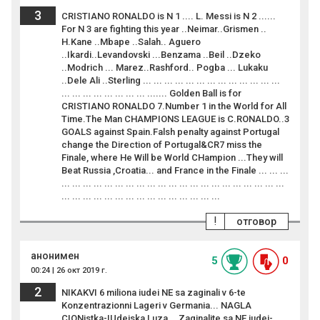
3
CRISTIANO RONALDO is N 1 .... L. Messi is N 2 ......
For N 3 are fighting this year ..Neimar..Grismen ..
H.Kane ..Mbape ..Salah.. Aguero
..Ikardi..Levandovski ...Benzama ..Beil ..Dzeko
..Modrich ... Marez..Rashford.. Pogba ... Lukaku
..Dele Ali ..Sterling ... ... ... ... ... ... ... ... ... ... ... ... ...
... ... ... ... ... ... ... ... ....... Golden Ball is for
CRISTIANO RONALDO 7.Number 1 in the World for All
Time.The Man CHAMPIONS LEAGUE is C.RONALDO..3
GOALS against Spain.Falsh penalty against Portugal
change the Direction of Portugal&CR7 miss the
Finale, where He Will be World CHampion ...They will
Beat Russia ,Croatia... and France in the Finale ... ... ...
... ... ... ... ... ... ... ... ... ... ... ... ... ... ... ... ... ... ... ... ...
... ... ... ... ... ... ... ... ... ... ... ... ... ... ...
!
отговор
анонимен
5
0
00:24 | 26 окт 2019 г.
2
NIKAKVI 6 miliona iudei NE sa zaginali v 6-te
Konzentrazionni Lageri v Germania... NAGLA
CIONistka-IUdeiska Luza ...Zaginalite sa NE iudei-