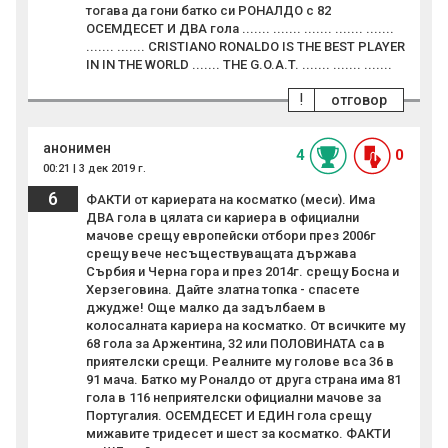
тогава да гони батко си РОНАЛДО с 82
ОСЕМДЕСЕТ И ДВА гола ....... ....... ....... ....... .......
....... ....... CRISTIANO RONALDO IS THE BEST PLAYER
IN IN THE WORLD ....... THE G.O.A.T. ....... ....... .......
!
отговор
анонимен
4
0
00:21 | 3 дек 2019 г.
6
ФАКТИ от кариерата на косматко (меси). Има
ДВА гола в цялата си кариера в официални
мачове срещу европейски отбори през 2006г
срещу вече несъществуващата държава
Сърбия и Черна гора и през 2014г. срещу Босна и
Херзеговина. Дайте златна топка - спасете
джудже! Още малко да задълбаем в
колосалната кариера на косматко. От всичките му
68 гола за Аржентина, 32 или ПОЛОВИНАТА са в
приятелски срещи. Реалните му голове вса 36 в
91 мача. Батко му Роналдо от друга страна има 81
гола в 116 неприятелски официални мачове за
Португалия. ОСЕМДЕСЕТ И ЕДИН гола срещу
мижавите тридесет и шест за косматко. ФАКТИ