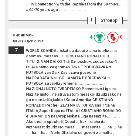
... in Connection with the Reptiles from the 50-thies ...
a 60-70 years ago ....... ....... .......
!
отговор
анонимен
4
0
00:23 | 3 дек 2019 г.
7
WORLD SCANDAL.iskat da dadat zlatna top4iza na
gnom4o- mess4o.. 1. CRISTIANO RONALDO-3
TITLI.2. VAN DAIK-2 Titli.3.messko-dzudzessko-1
titli4ka samo za gnom4o.Tova E PODIGRAVKA s
FUTBOLA.van Daik Zasluzava poveche
NAGRADATA.Nai- GOLIAMATA PODIGRAVKA s
FUTBOLA za vsi4ki vremena ....... ....... .......
NAZIONALNOTO EVROPEISKO Parvenstvo Liga na
Naziite nisto li ne struva,stom messko-dzudzssko ne
go e spe4elilo,kakto i Kopa Amerika.CRISTIANO
RONALDO Pecheli ZLATNATA TOPKA sas Titla na
ITALIA,Super Kupa na ITALIA i CRISTIANO RONALDO
e SHAMPION na Evropeiskata Liga na Naziite... .......
Ako beshe spechelil Copata , kak li staha da
vuznessat dzudzeto messi .... massonite .... ha ....ha
.... ha....ha ....Ve4e Ofizialno se govori za maffia ,