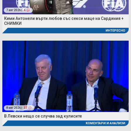
7 авг 2026 |
4
Кими Антонели върти любов със секси маце на Сардиния +
СНИМКИ
ИНТЕРЕСНО
8 авг 2026 |
37
В Левски нещо се случва зад кулисите
КОМЕНТАРИ И АНАЛИЗИ