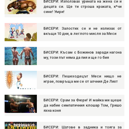
БИСЕРИ: Използвах урината на жена си и
децата си. Ще ти строша краката, к*чи
сине! Умри!
БИСЕРИ: Залостих се и не излизах от
вкъщи 10 дни, в леглото мисля за Меси
БИСЕРИ: Късам с Божинов заради нагона
му, този път няма да пия и ще го бия
БИСЕРИ: Пешеходецът Меси нищо не
играе, повръща ми се от алчния Де Лихт
БИСЕРИ: Срам за Фюри! И майка ми щеше
да набие симпатичния клошар Том, Гришо
яхна коня
БИСЕРИ: Шутове в задника и тояга за