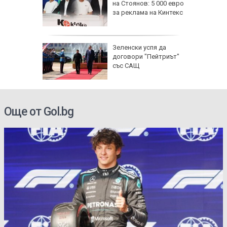
ронто
на Стоянов: 5 000 евро
за реклама на Кинтекс
и) загуби
Зеленски успя да
 без
договори "Пейтриът"
със САЩ
Още от Gol.bg