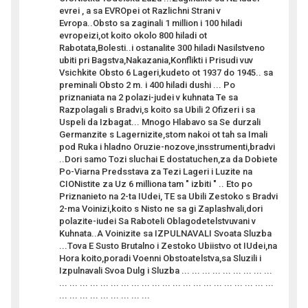
evrei , a sa EVROpei ot Razlichni Strani v
Evropa..Obsto sa zaginali 1 million i 100 hiladi
evropeizi,ot koito okolo 800 hiladi ot
Rabotata,Bolesti..i ostanalite 300 hiladi Nasilstveno
ubiti pri Bagstva,Nakazania,Konflikti i Prisudi vuv
Vsichkite Obsto 6 Lageri,kudeto ot 1937 do 1945.. sa
preminali Obsto 2 m. i 400 hiladi dushi ... Po
priznaniata na 2 polazi-judei v kuhnata Te sa
Razpolagali s Bradvi,s koito sa Ubili 2 Ofizeri i sa
Uspeli da Izbagat... Mnogo Hlabavo sa Se durzali
Germanzite s Lagernizite,stom nakoi ot tah sa Imali
pod Ruka i hladno Oruzie-nozove,insstrumenti,bradvi
..Dori samo Tozi sluchai E dostatuchen,za da Dobiete
Po-Viarna Predsstava za Tezi Lageri i Luzite na
CIONistite za Uz 6 milliona tam " izbiti " .. Eto po
Priznanieto na 2-ta IUdei, TE sa Ubili Zestoko s Bradvi
2-ma Voinizi,koito s Nisto ne sa gi Zaplashvali,dori
polazite-iudei Sa Raboteli Oblagodetelstvuvani v
Kuhnata..A Voinizite sa IZPULNAVALI Svoata Sluzba
...Tova E Susto Brutalno i Zestoko Ubiistvo ot IUdei,na
Hora koito,poradi Voenni Obstoatelstva,sa Sluzili i
Izpulnavali Svoa Dulg i Sluzba ... ... ... ... ... ... ... ... ...
... ... ... ... ... ... ... ... ... ... ... ... ... ... ... ... ... ... ... ... ...
... ... ... ... ... ... ... ... ...