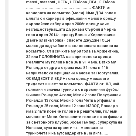
messi , massoni , UEFA , UEFAlona ,FIFA , FIFAlona
....... ....... ....... ....... ....... ....... ....... ФАКТИ от
кариерата на косматко (меси). Има ДВА гола в
цялата си кариера в официални мачове срещу
европейски отбори през 2006г срещу вече
несъществуващата държава Сърбия и Черна
гора и през 2014г. срещу Босна и Херзеговина.
Дайте златна топка - спасете джудже! Още
малко да задълбаем в колосалната кариера на
косматко. От всичките му 68 гола за Аржентина,
32 или ПОЛОВИНАТА са в приятелски срещи.
Реалните му голове вса 36 в 91 мача. Батко му
Роналдо от друга страна има 81 гола в 116
неприятелски официални мачове за Португалия.
ОСЕМДЕСЕТ И ЕДИН гола срещу мижавите
тридесет и шест за косматко. ФАКТИ от ШЛ, най-
големия и значим турнир в съвременния футбол
Финали Ронадло 4 гола; Меси 2 гола Полуфинали
Роналдо 13 гола; Меси 6 гола Четвъртфинали
Роналдо 25 гола; Меси 12 гола ИЗВОД Роналдо
има 2 пъти повече голове в решителни, големи
мачове от Меси. Останалите голове са на финали
за световното клубно, Жоан Гампер, суперкупа на
Испания, купа на краля и т.н. маловажни
турнирчета и на аутсайдерите в Ла лига .....