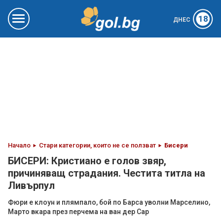
18
ДНЕС
Начало
Стари категории, които не се ползват
Бисери
БИСЕРИ: Кристиано е голов звяр,
причиняващ страдания. Честита титла на
Ливърпул
Фюри е клоун и плямпало, бой по Барса уволни Марселино,
Марто вкара през перчема на ван дер Сар