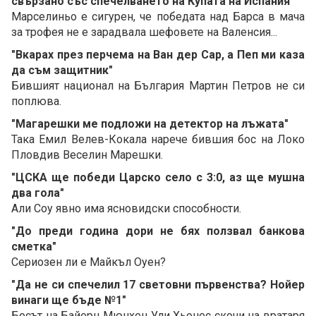
свързано със спечелването на Купата на Испания"
Марселиньо е сигурен, че победата над Барса в мача
за трофея не е зарадвала шефовете на Валенсия...
"Вкарах през перчема на Ван дер Сар, а Пеп ми каза
да съм защитник"
Бившият национал на България Мартин Петров не си
поплюва.
"Магарешки ме подложи на детектор на лъжата"
Така Емил Велев-Кокала нарече бившия бос на Локо
Пловдив Веселин Марешки.
"ЦСКА ще победи Царско село с 3:0, аз ще мушна
два гола"
Али Соу явно има ясновидски способности.
"До преди година дори не бях ползвал банкова
сметка"
Сериозен ли е Майкъл Оуен?
"Да не си спечелил 17 световни първенства? Нойер
винаги ще бъде №1"
Босът на Байерн Мюнхен Ули Хьонес скочи на вратаря