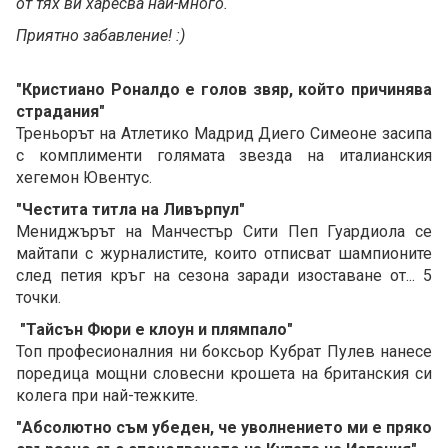
от тях ви харесва най-много.
Приятно забавление! :)
"Кристиано Роналдо е голов звяр, който причинява
страдания"
Треньорът на Атлетико Мадрид Диего Симеоне засипа
с комплименти голямата звезда на италианския
хегемон Ювентус.
"Честита титла на Ливърпул"
Мениджърът на Манчестър Сити Пеп Гуардиола се
майтапи с журналистите, които отписват шампионите
след петия кръг на сезона заради изоставане от... 5
точки.
"Тайсън Фюри е клоун и плямпало"
Топ професионалния ни боксьор Кубрат Пулев нанесе
поредица мощни словесни крошета на британския си
колега при най-тежките.
"Абсолютно съм убеден, че уволнението ми е пряко