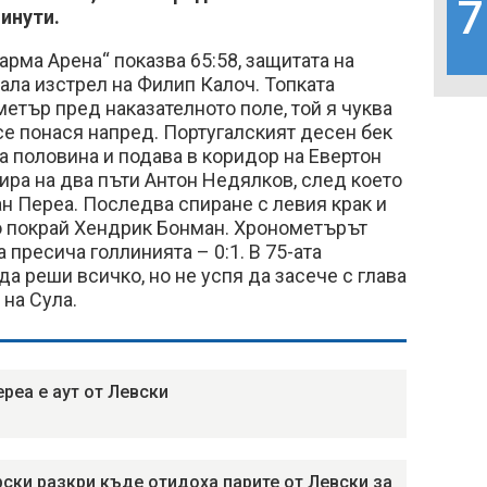
7
минути.
рма Арена“ показва 65:58, защитата на
ала изстрел на Филип Калоч. Топката
метър пред наказателното поле, той я чуква
се понася напред. Португалският десен бек
а половина и подава в коридор на Евертон
ира на два пъти Антон Недялков, след което
н Переа. Последва спиране с левия крак и
го покрай Хендрик Бонман. Хронометърът
а пресича голлинията – 0:1. В 75-ата
 реши всичко, но не успя да засече с глава
на Сула.
ереа е аут от Левски
ски разкри къде отидоха парите от Левски за