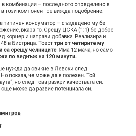
е в комбинации – последното определено е
но в този компонент се вижда подобрение.
е типичен консуматор – създадено му бе
ожение, вкара го. Срещу ЦСКА (1:1) бе добре
ед корнер и направи добавка. Реализира и
48 в Бистрица. Тоест
три от четирите му
ки са срещу челниците
. Има 12 мача, но само
жи по веднъж на 120 минути.
е нужда да свикне в Левски след
 Но показа, че може да е полезен. Той
аута“, но след това разкри качествата си.
 още може да развие потенциала си.
имитров
g