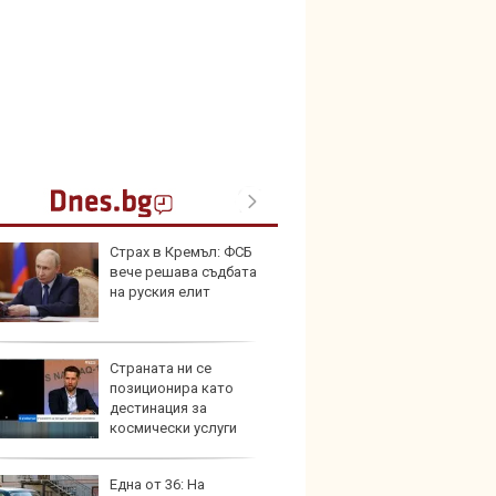
Страх в Кремъл: ФСБ
Toyota
вече решава съдбата
999 9
на руския елит
търси
Страната ни се
Защо 
позиционира като
остав
дестинация за
жегат
космически услуги
Една от 36: На
Автом