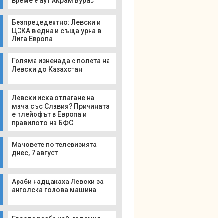
време е аут Акрам Бурас
Безпрецедентно: Левски и
ЦСКА в една и съща урна в
Лига Европа
Голяма изненада с полета на
Левски до Казахстан
Левски иска отлагане на
мача със Славия? Причината
е плейофът в Европа и
правилото на БФС
Мачовете по телевизията
днес, 7 август
Араби надцакаха Левски за
анголска голова машина