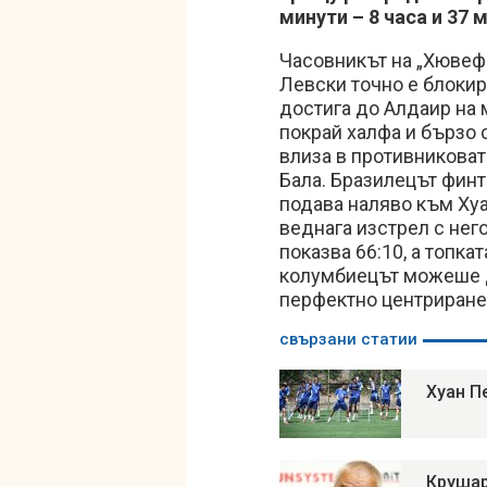
минути – 8 часа и 37 
Часовникът на „Хювефа
Левски точно е блокир
достига до Алдаир на 
покрай халфа и бързо 
влиза в противниковат
Бала. Бразилецът финт
подава наляво към Хуа
веднага изстрел с не
показва 66:10, а топкат
колумбиецът можеше да
перфектно центриране 
свързани статии
Хуан П
Крушар