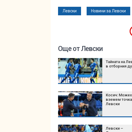
Левски
Новини за Левски
Още от Левски
Тайната на Ле
в отборния ду
Косич: Можех
вземем точка
Левски
Левски –