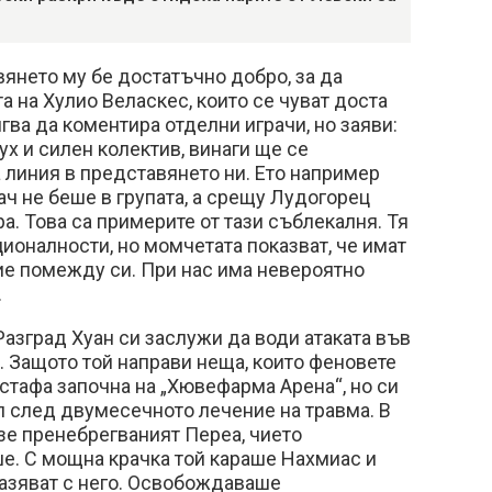
янето му бе достатъчно добро, за да
а на Хулио Веласкес, които се чуват доста
гва да коментира отделни играчи, но заяви:
ух и силен колектив, винаги ще се
линия в представянето ни. Ето например
ч не беше в групата, а срещу Лудогорец
ра. Това са примерите от тази съблекалня. Тя
ционалности, но момчетата показват, че имат
е помежду си. При нас има невероятно
.
Разград Хуан си заслужи да води атаката във
 Защото той направи неща, които феновете
устафа започна на „Хювефарма Арена“, но си
л след двумесечното лечение на травма. В
зе пренебрегваният Переа, чието
е. С мощна крачка той караше Нахмиас и
азяват с него. Освобождаваше