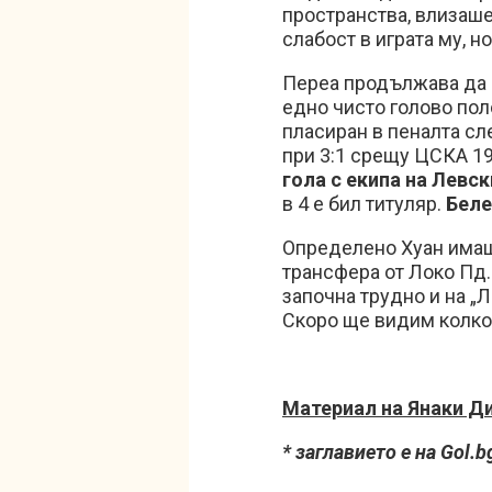
пространства, влизаш
слабост в играта му, 
Переа продължава да 
едно чисто голово пол
пласиран в пеналта сл
при 3:1 срещу ЦСКА 19
гола с екипа на Левс
в 4 е бил титуляр.
Беле
Определено Хуан имаш
трансфера от Локо Пд.
започна трудно и на „Л
Скоро ще видим колко
Материал на Янаки Д
* заглавието е на Gol.b