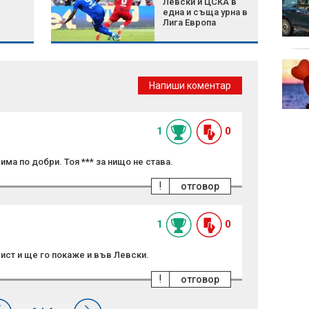
Левски и ЦСКА в
добрият съюзник на
една и съща урна в
сърцето?
Лига Европа
Green Day пусна
денонощен канал в
Напиши коментар
YouTube
1
0
има по добри. Тоя *** за нищо не става.
!
отговор
1
0
ист и ще го покаже и във Левски.
!
отговор