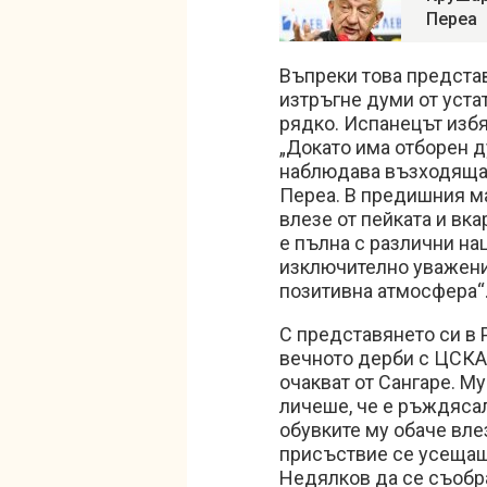
Переа
Въпреки това представ
изтръгне думи от устат
рядко. Испанецът избя
„Докато има отборен д
наблюдава възходяща 
Переа. В предишния ма
влезе от пейката и вка
е пълна с различни на
изключително уважени
позитивна атмосфера“
С представянето си в 
вечното дерби с ЦСКА.
очакват от Сангаре. М
личеше, че е ръждяса
обувките му обаче вле
присъствие се усещаш
Недялков да се съобр