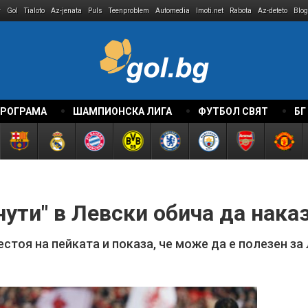
r
Gol
Tialoto
Az-jenata
Puls
Teenproblem
Automedia
Imoti.net
Rabota
Az-deteto
Blog
ПРОГРАМА
ШАМПИОНСКА ЛИГА
ФУТБОЛ СВЯТ
БГ
ути" в Левски обича да нака
естоя на пейката и показа, че може да е полезен за