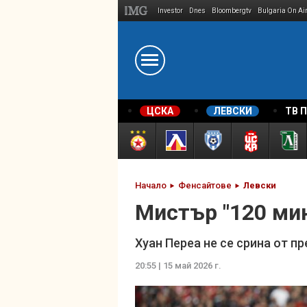
Investor
Dnes
Bloombergtv
Bulgaria On Ai
Megavselena.bg
ЦСКА
ЛЕВСКИ
ТВ 
Начало
Фенсайтове
Левски
Мистър "120 мин
Хуан Переа не се срина от пр
20:55 | 15 май 2026 г.