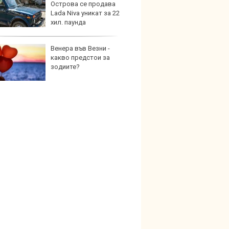
Острова се продава
под з
Lada Niva уникат за 22
на дв
хил. паунда
Венера във Везни -
Карав
какво предстои за
най-г
зодиите?
недос
елект