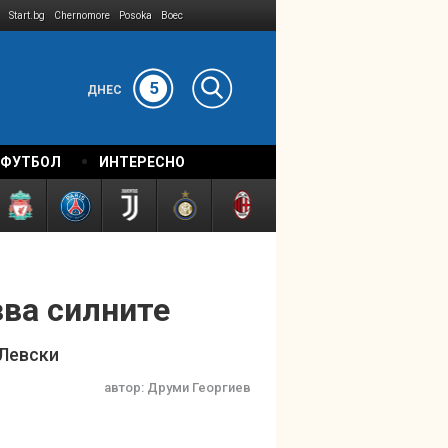
Start.bg
Chernomore
Posoka
Boec
5
ДНЕС
 ФУТБОЛ
ИНТЕРЕСНО
зва силните
 Левски
автор:
Друми Георгиев