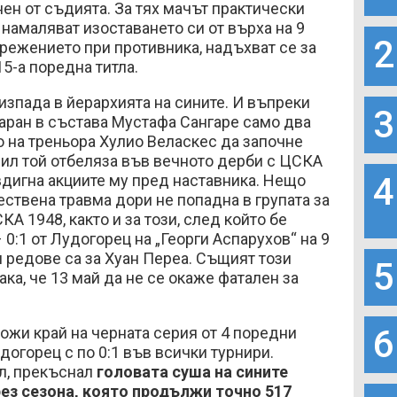
нен от съдията. За тях мачът практически
намаляват изоставането си от върха на 9
2
прежението при противника, надъхват се за
5-а поредна титла.
зпада в йерархията на сините. И въпреки
3
таран в състава Мустафа Сангаре само два
 на треньора Хулио Веласкес да започне
прил той отбеляза във вечното дерби с ЦСКА
4
 вдигна акциите му пред наставника. Нещо
ствена травма дори не попадна в групата за
А 1948, както и за този, след който бе
 0:1 от Лудогорец на „Георги Аспарухов“ на 9
и редове са за Хуан Переа. Същият този
5
ака, че 13 май да не се окаже фатален за
6
ожи край на черната серия от 4 поредни
догорец с по 0:1 във всички турнири.
л, прекъснал
головата суша на сините
ез сезона, която продължи точно 517