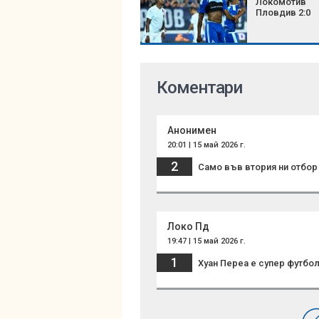
Локомотив
Пловдив 2:0
Коментари
Анонимен
20:01 | 15 май 2026 г.
2
Само във втория ни отбор 
Локо Пд
19:47 | 15 май 2026 г.
1
Хуан Переа е супер футбол