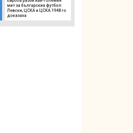
Европа разби най-големия
мит за българския футбол:
Левски, ЦСКА и ЦСКА 1948 го
доказаха