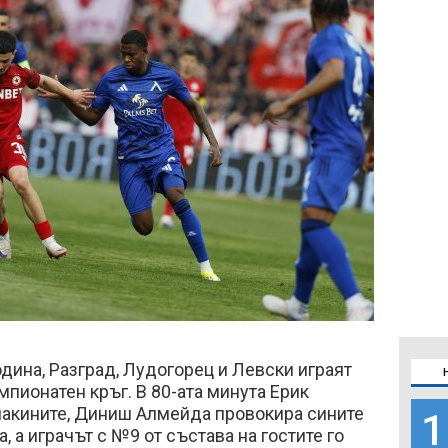
одина, Разград, Лудогорец и Левски играят
мпионатен кръг. В 80-ата минута Ерик
макините, Диниш Алмейда провокира сините
1
, а играчът с №9 от състава на гостите го