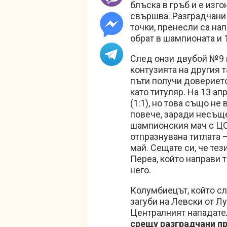
блъска в гръб и е изго
свършва. Разградчани 
точки, пренесли са на
обрат в шампионата и 1
След онзи двубой №9 и
контузията на другия 
пъти получи доверието
като титуляр. На 13 а
(1:1), но това също не
повече, заради несъще
шампионския мач с ЦСК
отпразнувана титлата –
май. Сещате си, че тез
Переа, който направи т
него.
Колумбиецът, който сл
загуби на Левски от Лу
Централният нападате
срещу разградчани пр