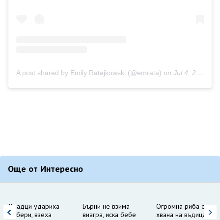
A post shared by Emily Ratajkowski (@emrata)
on
Jul 4, 2020 at 1:34pm PDT
Още от Интересно
Крадци удариха
Бърни не взима
Огромна риба се
Рибери, взеха
виагра, иска бебе
хвана на въдицата