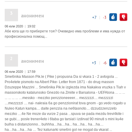
3
анонимен
+7
|
-3
06 юли 2020
|
19:02
Абе кога ще го приберете тоя? Очевидно има проблеми и има нужда от
професионална помощ...
2
анонимен
+3
|
-6
06 юли 2020
|
17:59
Sme6nika Masson Pik.le ( Pike ) propusna Da si vkara 1 - 2 avtogola ...
Pro4etete pismoto na Albert Pike- Letter from 1871 - do drug masson
Dzuzeppe Mazzini ... Sme6nika Pik.le izglezda ima Nakakva vruzka s Tiah v
massonskoto katalunssko Gnezdo na Zmiite v Barsalona - UEFAlona ... ... ...
... ... ... ... ....messko - mezzko penzzioneeeer.... mezzzzzi.... mezzzzzi
....mezzzzzi .... nai- nakraia 6a go penzzionirat tova gnom - go.vedo rogato u
Nuleo Katun kampa.... daite penzzia na ne6tasnoto.... dzzudzzenzzeto
mezzko ....4e Ne moze da vurze 2 pasa ...spuva se pada mezdu trevi4kite i
se gubi.... posle trener4eto i 6taba go tarsiat i izdirvat 90 minuti s mini ku4e
bulha s distanzionno... buhhha....ha....ha... ha....ha... ha....ha....
ha....ha....ha....ha .... Tez katunarki sme6ni gol ne mogat da vkarat ...