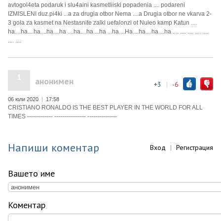
avtogol4eta podaruk i slu4aini kasmetliiski popadenia .... podareni
IZMISLENI duz.pi4ki ...a za drugia otbor Nema ....a Drugia otbor ne vkarva 2-
3 gola za kasmet na Nestasnite zalki uefalonzi ot Nuleo kamp Katun ....
ha....ha....ha....ha....ha ....ha....ha....ha ...ha....Ha....ha....ha....ha .... .... .... .... ....
.... ....
1
анонимен
+3
|
-6
06 юли 2020
|
17:58
CRISTIANO RONALDO IS THE BEST PLAYER IN THE WORLD FOR ALL
TIMES ------------- ---------------- ---------------
Напиши коментар
Вход
|
Регистрация
Вашето име
Коментар