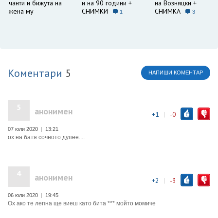
чанти и бижута на
и на 90 години +
на Возняцки +
жена му
СНИМКИ
СНИМКА
1
3
Коментари
5
НАПИШИ КОМЕНТАР
5
анонимен
+1
|
-0
07 юли 2020
|
13:21
ох на батя сочното дупее....
4
анонимен
+2
|
-3
06 юли 2020
|
19:45
Ох ако те лепна ще виеш като бита *** мойто момиче