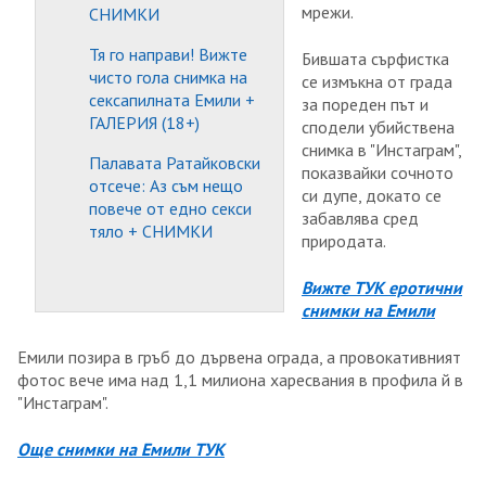
мрежи.
СНИМКИ
Тя го направи! Вижте
Бившата сърфистка
чисто гола снимка на
се измъкна от града
сексапилната Емили +
за пореден път и
ГАЛЕРИЯ (18+)
сподели убийствена
снимка в "Инстаграм",
Палавата Ратайковски
показвайки сочното
отсече: Аз съм нещо
си дупе, докато се
повече от едно секси
забавлява сред
тяло + СНИМКИ
природата.
Вижте ТУК еротични
снимки на Емили
Емили позира в гръб до дървена ограда, а провокативният
фотос вече има над 1,1 милиона харесвания в профила й в
"Инстаграм".
Още снимки на Емили ТУК