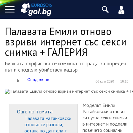
Палавата Емили отново
взриви интернет със секси
снимка + ГАЛЕРИЯ
Бившата сърфистка се измъкна от града за пореден
път и сподели убийствен кадър
Споделяне
5
06 юли 2020
|
16:15
Моделът Емили
Още по темата
Ратайковски отново
си пусна секси снимки
Палавата Ратайковски
в интернет и подпали
отново се разголи,
повечето социални
остана по дантела +