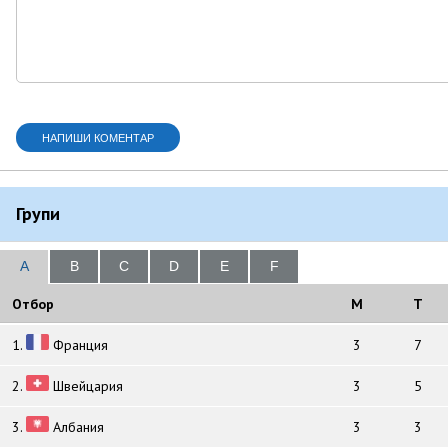
Групи
A
B
C
D
E
F
Отбор
M
T
1.
Франция
3
7
2.
Швейцария
3
5
3.
Албания
3
3