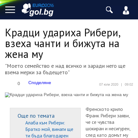
Крадци удариха Рибери,
взеха чанти и бижута на
жена му
"Моето семейство е над всичко и заради него ще
взема мерки за бъдещето"
Споделяне
0
07 юли 2020
|
09:02
Френското крило
Още по темата
Франк Рибери заяви,
че се чувства
Алаба към Рибери:
шокиран и несигурен,
Братко мой, винаги ще
след като домът му
ти бъда благодарен