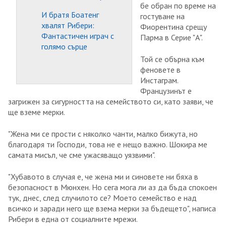
бе обран по време на
И братя Боатенг
гостуване на
хвалят Рибери:
Фиорентина срещу
Фантастичен играч с
Парма в Серие "А".
голямо сърце
Той се обърна към
феновете в
Инстаграм.
Французинът е
загрижен за сигурността на семейството си, като заяви, че
ще вземе мерки.
"Жена ми се прости с няколко чанти, малко бижута, но
благодаря ти Господи, това не е нещо важно. Шокира ме
самата мисъл, че сме ужасяващо уязвими".
"Хубавото в случая е, че жена ми и синовете ни бяха в
безопасност в Мюнхен. Но сега мога ли аз да бъда спокоен
тук, днес, след случилото се? Моето семейство е над
всичко и заради него ще взема мерки за бъдещето", написа
Рибери в една от социалните мрежи.