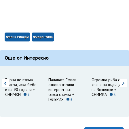
Франк Рибери
Фиорентина
Още от Интересно
Бърни не взима
Палавата Емили
Огромна риба се
виагра, иска бебе
отново взриви
хвана на въдицата
и на 90 години +
интернет със
на Возняцки +
СНИМКИ
секси снимка +
СНИМКА
1
3
ГАЛЕРИЯ
5