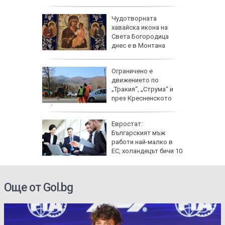
 Жеги до
Чудотворната
хавайска икона на
бури и
Света Богородица
градушки
днес е в Монтана
 август:
Ограничено е
ят
движението по
ви
„Тракия“, „Струма“ и
за
през Кресненското
дефиле
ата
Евростат:
алипова
Българският мъж
работи най-малко в
ЕС, холандецът бичи 10
години повече
Още от Gol.bg