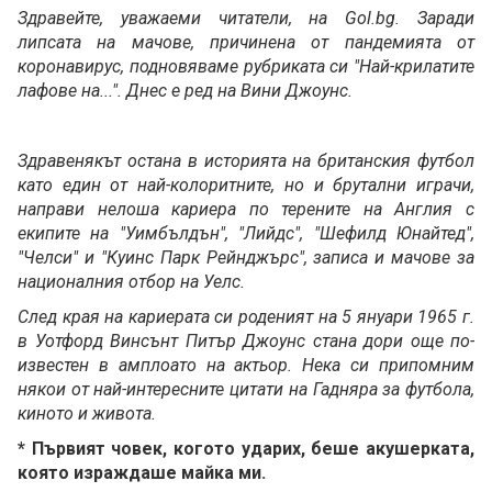
Здравейте, уважаеми читатели, на Gol.bg. Заради
липсата на мачове, причинена от пандемията от
коронавирус, подновяваме рубриката си "Най-крилатите
лафове на...". Днес е ред на Вини Джоунс.
Здравенякът остана в историята на британския футбол
като един от най-колоритните, но и брутални играчи,
направи нелоша кариера по терените на Англия с
екипите на "Уимбълдън", "Лийдс", "Шефилд Юнайтед",
"Челси" и "Куинс Парк Рейнджърс", записа и мачове за
националния отбор на Уелс.
След края на кариерата си роденият на 5 януари 1965 г.
в Уотфорд Винсънт Питър Джоунс стана дори още по-
известен в амплоато на актьор. Нека си припомним
някои от най-интересните цитати на Гадняра за футбола,
киното и живота.
* Първият човек, когото ударих, беше акушерката,
която израждаше майка ми.