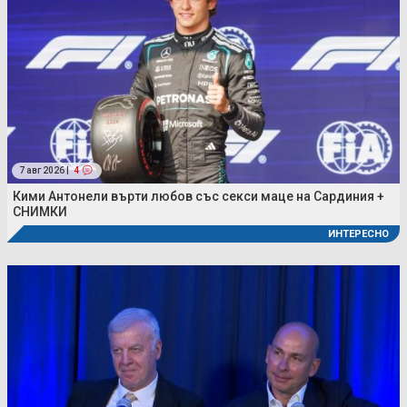
7 авг 2026 |
4
Кими Антонели върти любов със секси маце на Сардиния +
СНИМКИ
ИНТЕРЕСНО