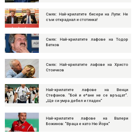
Смях: Най-крилатите бисери на Лупи: Не
съм откраднал и стотинка!
Смях: Най-крилатите лафове на Тодор
Батков
Смях: Най-крилатите лафове на Христо
Стоичков
Най-крилатите лафове на Венци
Стефанов. "Бой и е*ане не се връщат".
„Ще си умра дебел и гладен“
Най-крилатите лафове на Валери
Божинов: "Враца е като Ню Йорк"