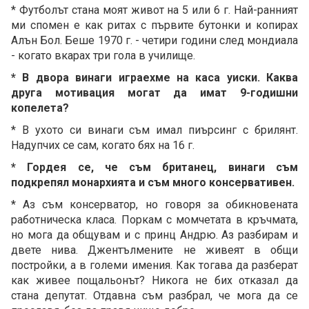
* Футболът стана моят живот на 5 или 6 г. Най-ранният
ми спомен е как ритах с първите бутонки и копирах
Алън Бол. Беше 1970 г. - четири години след мондиала
- когато вкарах три гола в училище.
* В двора винаги играехме на каса уиски. Каква
друга мотивация могат да имат 9-годишни
копелета?
* В ухото си винаги съм имал пиърсинг с брилянт.
Надупчих се сам, когато бях на 16 г.
* Гордея се, че съм британец, винаги съм
подкрепял монархията и съм много консервативен.
* Аз съм консерватор, но говоря за обикновената
работническа класа. Поркам с момчетата в кръчмата,
но мога да общувам и с принц Андрю. Аз разбирам и
двете нива. Джентълмените не живеят в общи
постройки, а в големи имения. Как тогава да разберат
как живее пощальонът? Никога не бих отказал да
стана депутат. Отдавна съм разбрал, че мога да се