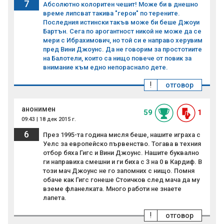
7
Абсолютно колоритен чешит! Може би в днешно
време липсват такива "герои" по терените.
Последния истински такъв може би беше Джоуи
Бартън. Сега по арогантност никой не може да се
мери с Ибрахимович, но той си е направо херувим
пред Вини Джоунс. Да не говорим за простотиите
на Балотели, които са нищо повече от повик за
внимание към едно непораснало дете.
!
отговор
анонимен
59
1
09:43 | 18 дек 2015 г.
6
През 1995-та година мисля беше, нашите играха с
Уелс за европейско първенство. Тогава в техния
отбор бяха Гигс и Вини Джоунс. Нашите буквално
ги направиха смешни и ги биха с 3 на 0 в Кардиф. В
този мач Джоунс не го запомних с нищо. Помня
обаче как Гигс гонеше Стоичков след мача да му
вземе фланелката. Много работи не знаете
лапета.
!
отговор