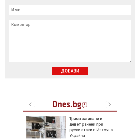
ДОБАВИ
а без
Трима загинали и
губа от
девет ранени при
руски атаки в Източна
Украйна