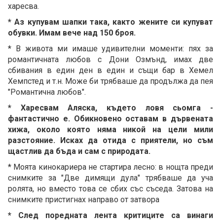
харесва.
* Аз купувам шапки така, както жените си купуват
обувки. Имам вече над 150 броя.
* В живота ми имаше удивителни моменти: пях за
романтичната любов с Дони Озмънд, имах две
сбивания в един ден в един и същи бар в Хемел
Хемпстед и т.н. Може би трябваше да продължа да пея
"Романтична любов".
* Харесвам Аляска, където ловя сьомга -
фантастично е. Обикновено оставам в дървената
хижа, около която няма никой на цели мили
разстояние. Исках да отида с приятели, но съм
щастлив да бъда и сам с природата.
* Моята кинокариера не стартира лесно: в нощта преди
снимките за "Две димящи дула" трябваше да уча
ролята, но вместо това се сбих със съседа. Затова на
снимките пристигнах направо от затвора
* След поредната лента критиците са винаги