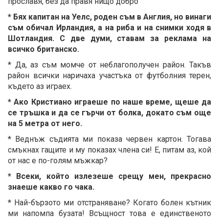
прославя, без да правя нищо добро
* Бях капитан на Уелс, роден съм в Англия, но винаги
съм обичал Ирландия, а на риба и на снимки ходя в
Шотландия. С две думи, ставам за реклама на
всичко британско.
* Да, аз съм момче от неблагополучен район. Такъв
район всички наричаха участъка от футболния терен,
където аз играех.
* Ако Кристиано играеше по наше време, щеше да
се тръшка и да се гърчи от болка, докато съм още
на 5 метра от него.
* Веднъж съдията ми показа червен картон. Тогава
смъкнах гащите и му показах члена си! Е, питам аз, кой
от нас е по-голям мъжкар?
* Всеки, който излезеше срещу мен, прекрасно
знаеше какво го чака.
* Най-бързото ми отстраняване? Когато болен кътник
ми напомпа бузата! Всъщност това е единственото