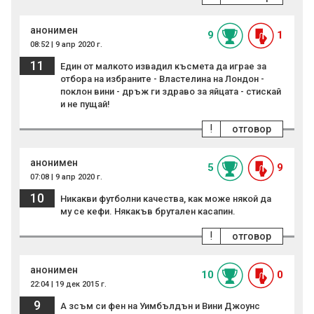
анонимен
9
1
08:52 | 9 апр 2020 г.
11
Един от малкото извадил късмета да играе за
отбора на избраните - Властелина на Лондон -
поклон вини - дръж ги здраво за яйцата - стискай
и не пущай!
!
отговор
анонимен
5
9
07:08 | 9 апр 2020 г.
10
Никакви футболни качества, как може някой да
му се кефи. Някакъв брутален касапин.
!
отговор
анонимен
10
0
22:04 | 19 дек 2015 г.
9
А зсъм си фен на Уимбълдън и Вини Джоунс