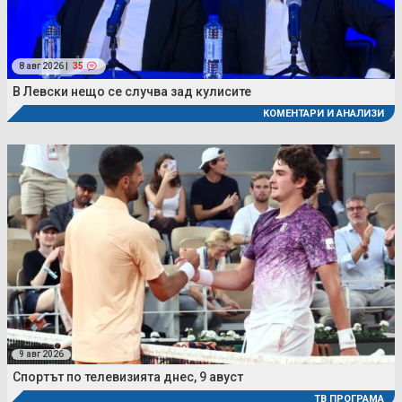
8 авг 2026 |
35
В Левски нещо се случва зад кулисите
КОМЕНТАРИ И АНАЛИЗИ
9 авг 2026
Спортът по телевизията днес, 9 авуст
ТВ ПРОГРАМА