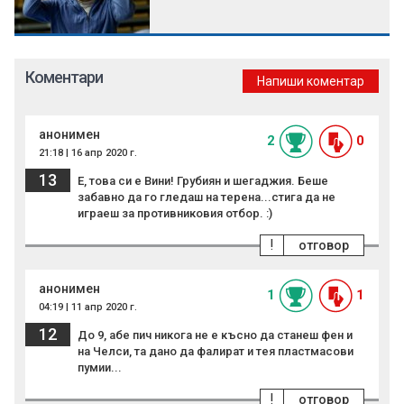
Коментари
Напиши коментар
анонимен
2
0
21:18 | 16 апр 2020 г.
13
Е, това си е Вини! Грубиян и шегаджия. Беше
забавно да го гледаш на терена...стига да не
играеш за противниковия отбор. :)
!
отговор
анонимен
1
1
04:19 | 11 апр 2020 г.
12
До 9, абе пич никога не е късно да станеш фен и
на Челси, та дано да фалират и тея пластмасови
пумии...
!
отговор