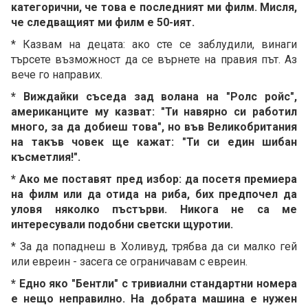
категорични, че това е последният ми филм. Мисля,
че следващият ми филм е 50-ият.
* Казвам на децата: ако сте се заблудили, винаги
търсете възможност да се върнете на правия път. Аз
вече го направих.
* Виждайки съседа зад волана на "Ролс ройс",
американците му казват: "Ти навярно си работил
много, за да добиеш това", но във Великобритания
на такъв човек ще кажат: "Ти си един шибан
късметлия!".
* Ако ме поставят пред избор: да посетя премиера
на филм или да отида на риба, бих предпочел да
уловя няколко пъстърви. Никога не са ме
интересували подобни светски щуротии.
* За да попаднеш в Холивуд, трябва да си малко гей
или евреин - засега се ограничавам с евреин.
* Едно яко "Бентли" с тривиални стандартни номера
е нещо неправилно. На добрата машина е нужен