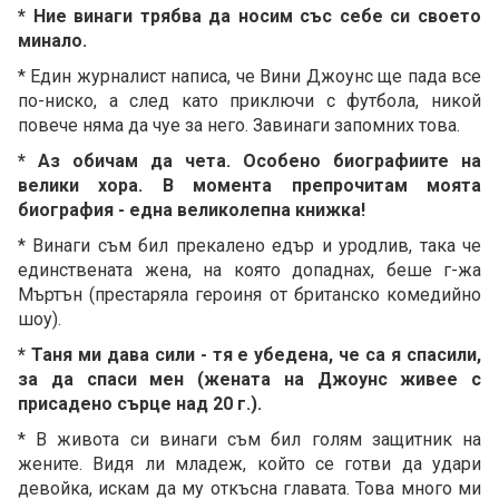
* Ние винаги трябва да носим със себе си своето
минало.
* Един журналист написа, че Вини Джоунс ще пада все
по-ниско, а след като приключи с футбола, никой
повече няма да чуе за него. Завинаги запомних това.
* Аз обичам да чета. Особено биографиите на
велики хора. В момента препрочитам моята
биография - една великолепна книжка!
* Винаги съм бил прекалено едър и уродлив, така че
единствената жена, на която допаднах, беше г-жа
Мъртън (престаряла героиня от британско комедийно
шоу).
* Таня ми дава сили - тя е убедена, че са я спасили,
за да спаси мен (жената на Джоунс живее с
присадено сърце над 20 г.).
* В живота си винаги съм бил голям защитник на
жените. Видя ли младеж, който се готви да удари
девойка, искам да му откъсна главата. Това много ми