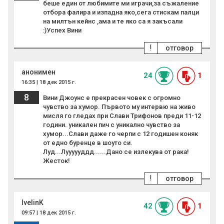
беше един от любимите ми играчи,за съжаление
отбора фалира и изпадна яко,сега стискам палци
на милтън кейнс ,ама и те яко са я закъсали
:)Успех Вини
!
отговор
анонимен
24
1
16:35 | 18 дек 2015 г.
8
Вини Джоунс е прекрасен човек с огромно
чувство за хумор. Първото му интервю на живо
мисля го гледах при Слави Трифонов преди 11-12
години. уникален пич с уникално чувство за
хумор...Слави даже го черпи с 12 годишен коняк
от едно буренце в шоуто си.
Луд...Луууууддд......Дано се излекува от рака!
Жесток!
!
отговор
IvelinK
42
1
09:57 | 18 дек 2015 г.