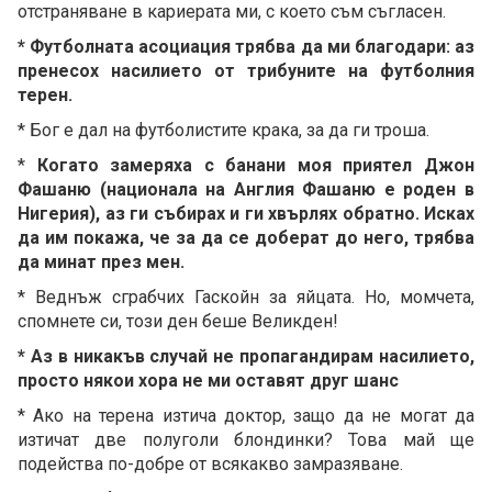
отстраняване в кариерата ми, с което съм съгласен.
* Футболната асоциация трябва да ми благодари: аз
пренесох насилието от трибуните на футболния
терен.
* Бог е дал на футболистите крака, за да ги троша.
*
Когато замеряха с банани моя приятел Джон
Фашаню (национала на Англия Фашаню е роден в
Нигерия), аз ги събирах и ги хвърлях обратно. Исках
да им покажа, че за да се доберат до него, трябва
да минат през мен.
* Веднъж сграбчих Гаскойн за яйцата. Но, момчета,
спомнете си, този ден беше Великден!
* Аз в никакъв случай не пропагандирам насилието,
просто някои хора не ми оставят друг шанс
* Ако на терена изтича доктор, защо да не могат да
изтичат две полуголи блондинки? Това май ще
подейства по-добре от всякакво замразяване.