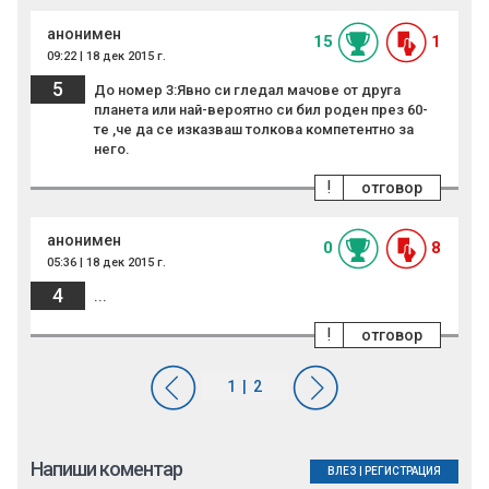
анонимен
15
1
09:22 | 18 дек 2015 г.
5
До номер 3:Явно си гледал мачове от друга
планета или най-вероятно си бил роден през 60-
те ,че да се изказваш толкова компетентно за
него.
!
отговор
анонимен
0
8
05:36 | 18 дек 2015 г.
4
...
!
отговор
Напиши коментар
ВЛЕЗ
|
РЕГИСТРАЦИЯ