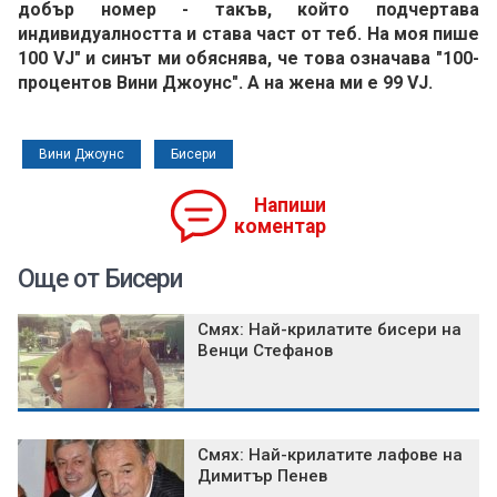
добър номер - такъв, който подчертава
индивидуалността и става част от теб. На моя пише
100 VJ" и синът ми обяснява, че това означава "100-
процентов Вини Джоунс". А на жена ми е 99 VJ.
Вини Джоунс
Бисери
Напиши
коментар
Още от Бисери
Смях: Най-крилатите бисери на
Венци Стефанов
Смях: Най-крилатите лафове на
Димитър Пенев