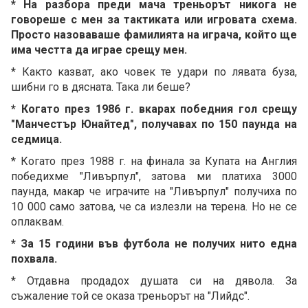
* На разбора преди мача треньорът никога не
говореше с мен за тактиката или игровата схема.
Просто назоваваше фамилията на играча, който ще
има честта да играе срещу мен.
* Както казват, ако човек те удари по лявата буза,
шибни го в дясната. Така ли беше?
* Когато през 1986 г. вкарах победния гол срещу
"Манчестър Юнайтед", получавах по 150 паунда на
седмица.
* Когато през 1988 г. на финала за Купата на Англия
победихме "Ливърпул", затова ми платиха 3000
паунда, макар че играчите на "Ливърпул" получиха по
10 000 само затова, че са излезли на терена. Но не се
оплаквам.
* За 15 години във футбола не получих нито една
похвала.
* Отдавна продадох душата си на дявола. За
съжаление той се оказа треньорът на "Лийдс".