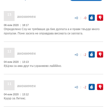
13
анонимен
+0
|
-0
06 юли 2020
|
18:17
Определено Соу не трябваше да бие дузпата а и прави твърде много
пропуски. Поне засега не оправдава високата си заплата.
12
анонимен
+0
|
-2
04 юли 2020
|
13:13
8)Цска са ама друг път,оранжево лайййно.
11
анонимен
+0
|
-2
04 юли 2020
|
13:12
Кууур за Литекс.