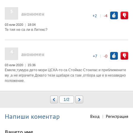
5
анонимен
+2
|
-4
03 юли 2020
|
18:04
Те тия не са ли в Литекс?
4
анонимен
+7
|
-0
03 юли 2020
|
15:36
Емиле,тумура дето мори ЦСКА-то са Стойкас Стоилас и приближените
му ,а не играчите.Докато тези щабари са там ,отбора ще е в незавидно
положение.
Напиши коментар
Вход
|
Регистрация
Вашето име