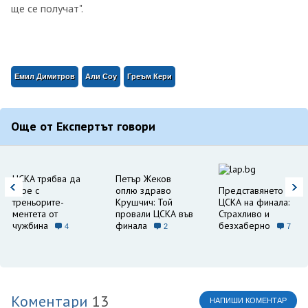
ще се получат".
Емил Димитров
Али Соу
Греъм Кери
Още от Експертът говори
ЦСКА трябва да
Петър Жеков
спре с
оплю здраво
Представянето на
треньорите-
Крушчич: Той
ЦСКА на финала:
ментета от
провали ЦСКА във
Страхливо и
чужбина
финала
безхаберно
4
2
7
Коментари
13
НАПИШИ КОМЕНТАР