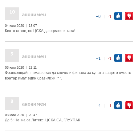
10
анонимен
+0
|
-1
04 юли 2020
|
13:07
Квото стане, но ЦСКА да оцелее и така!
9
анонимен
+1
|
-1
03 юли 2020
|
22:11
Франкенщайн нямаше как да спечели финала за купата защото вместо
вратар имат един бразилски ***.
8
анонимен
+4
|
-1
03 юли 2020
|
20:47
До 5: Не, на са Литекс, ЦСКА СА, ГЛУУПАК