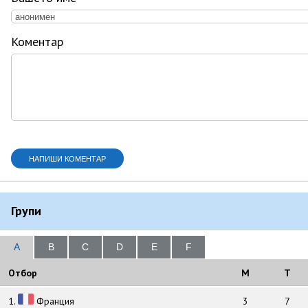
Коментар
Групи
A
B
C
D
E
F
Отбор
M
T
1.
Франция
3
7