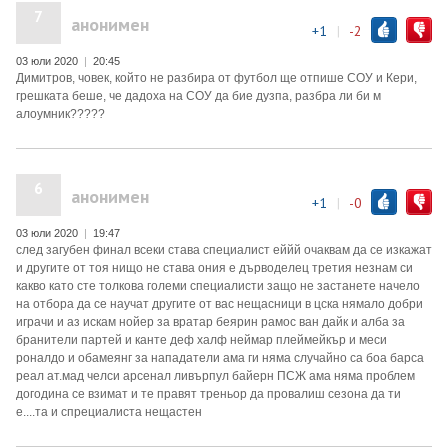
7
анонимен
+1
|
-2
03 юли 2020
|
20:45
Димитров, човек, който не разбира от футбол ще отпише СОУ и Кери,
грешката беше, че дадоха на СОУ да бие дузпа, разбра ли би м
алоумник?????
6
анонимен
+1
|
-0
03 юли 2020
|
19:47
след загубен финал всеки става специалист еййй очаквам да се изкажат
и другите от тоя нищо не става ония е дърводелец третия незнам си
какво като сте толкова големи специалисти защо не застанете начело
на отбора да се научат другите от вас нещасници в цска нямало добри
играчи и аз искам нойер за вратар беярин рамос ван дайк и алба за
бранители партей и канте деф халф неймар плеймейкър и меси
роналдо и обамеянг за нападатели ама ги няма случайно са боа барса
реал ат.мад челси арсенал ливърпул байерн ПСЖ ама няма проблем
догодина се взимат и те правят треньор да провалиш сезона да ти
е....та и спрециалиста нещастен