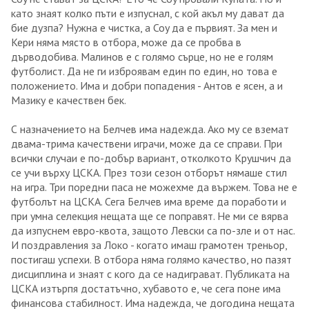
като знаят колко пъти е изпуснал, с кой акъл му дават да
бие дузпа? Нужна е чистка, a Coy да е първият. За мен и
Кери няма място в отбора, може да се пробва в
дърводобива. Малинов е с голямо сърце, но не е голям
футболист. Да не ги изброявам един по един, но това е
положението. Има и добри попадения - Антов е ясен, a и
Мазику е качествен бек.
С назначението на Белчев има надежда. Ако му се вземат
двама-трима качествени играчи, може да се справи. При
всички случаи е по-добър вариант, отколкото Крушчич да
се учи върху ЦСКА. През този сезон отборът нямаше стил
на игра. Три поредни паса не можехме да вържем. Това не е
футболът на ЦСКА. Сега Белчев има време да поработи и
при умна селекция нещата ще се поправят. Не ми се вярва
да изпуснем евро-квота, защото Левски са по-зле и от нас.
И поздравления за Локо - когато имаш грамотен треньор,
постигаш успехи. В отбора няма голямо качество, но пазят
дисциплина и знаят с кого да се надиграват. Публиката на
ЦСКА изтърпя достатъчно, хубавото е, че сега поне има
финансова стабилност. Има надежда, че догодина нещата