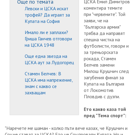
Още по темата
ЦСКА Емил Димитров
коментира темите
Левски и ЦСКА искат
при "червените". Той
трофей? Да играят за
заяви, че на
Купата на София
"Българска армия"
Имало ли е заплахи?
трябва да направят
Гриша Ганчев отговори
спешна чистка на
на ЦСКА 1948
футболисти, говори и
за треньорската
Още една звезда на
рокада, Стамен
ЦСКА аут за Лудогорец
Белчев замени
Милош Крушчич след
Стамен Белчев: В
загубения финал за
ЦСКА има напрежение,
Купата на България
знам с какво се
от Локомотив
захващам
Пловдив с дузпи.
Ето какво каза той
пред "Тема спорт":
"Наречете ме шаман - колко пъти вече казах, че Крушчич и
Coy не стават за ЦСКА? Ето че Coy провали Купата. Но и