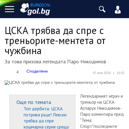
ЦСКА трябва да спре с
треньорите-ментета от
чужбина
За това призова легендата Паро Никодимов
Споделяне
4
07 юли 2020
|
10:32
Легендарният играч и
Още по темата
треньор на ЦСКА
Аспарух Никодимов-
Топ дербита: ЦСКА
Паро коментира пред
потрива ръце! Левски
"Тема:
трябва да спре
Спорт"последните
кошмарна серия срещу