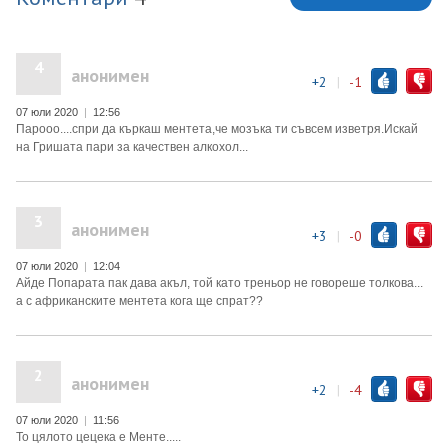
4
анонимен
+2
|
-1
07 юли 2020
|
12:56
Парооо....спри да къркаш ментета,че мозъка ти съвсем изветря.Искай
на Гришата пари за качествен алкохол...
3
анонимен
+3
|
-0
07 юли 2020
|
12:04
Айде Попарата пак дава акъл, той като треньор не говореше толкова...
а с африканските ментета кога ще спрат??
2
анонимен
+2
|
-4
07 юли 2020
|
11:56
То цялото цецека е Менте.....