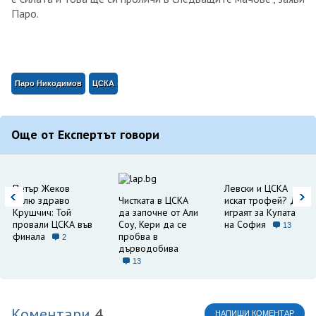
Паро.
Паро Никодимов
ЦСКА
Още от Експертът говори
Петър Жеков
Левски и ЦСКА
оплю здраво
Чистката в ЦСКА
искат трофей? Да
Крушчич: Той
да започне от Али
играят за Купата
провали ЦСКА във
Соу, Кери да се
на София
13
финала
пробва в
2
дърводобива
13
Коментари
4
НАПИШИ КОМЕНТАР