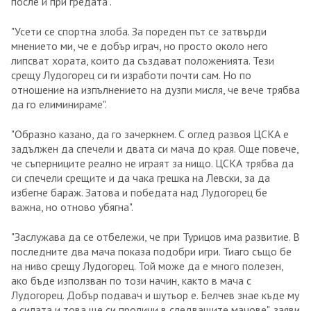
после и при гредата".
"Усети се спортна злоба. За пореден път се затвърди
мнението ми, че е добър играч, но просто около него
липсват хората, които да създават положенията. Тези
срещу Лудогорец си ги изработи почти сам. Но по
отношение на изпълнението на дузпи мисля, че вече трябва
да го елиминираме".
"Образно казано, да го зачеркнем. С оглед развоя ЦСКА е
задължен да спечели и двата си мача до края. Още повече,
че съперниците реално не играят за нищо. ЦСКА трябва да
си спечели срещите и да чака грешка на Левски, за да
избегне бараж. Затова и победата над Лудогорец бе
важна, но отново убягна".
"Заслужава да се отбележи, че при Турицов има развитие. В
последните два мача показа подобри игри. Тиаго също бе
на ниво срещу Лудогорец. Той може да е много полезен,
ако бъде използван по този начин, както в мача с
Лудогорец. Добър подавач и шутьор е. Белчев знае къде му
е силата и това ще си проличи в следващите мачове", заяви