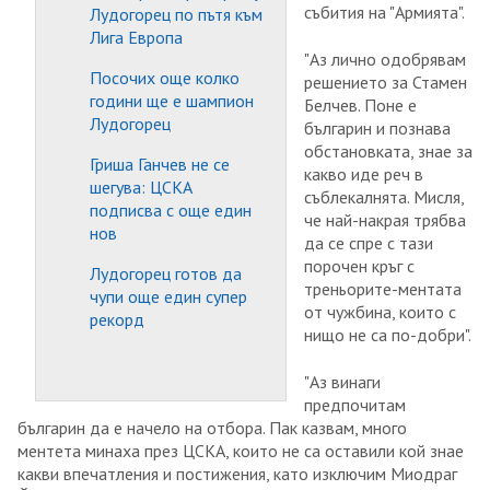
събития на "Армията".
Лудогорец по пътя към
Лига Европа
"Аз лично одобрявам
Посочих още колко
решението за Стамен
години ще е шампион
Белчев. Поне е
Лудогорец
българин и познава
обстановката, знае за
Гриша Ганчев не се
какво иде реч в
шегува: ЦСКА
съблекалнята. Мисля,
подписва с още един
че най-накрая трябва
нов
да се спре с тази
порочен кръг с
Лудогорец готов да
треньорите-ментата
чупи още един супер
от чужбина, които с
рекорд
нищо не са по-добри".
"Аз винаги
предпочитам
българин да е начело на отбора. Пак казвам, много
ментета минаха през ЦСКА, които не са оставили кой знае
какви впечатления и постижения, като изключим Миодраг