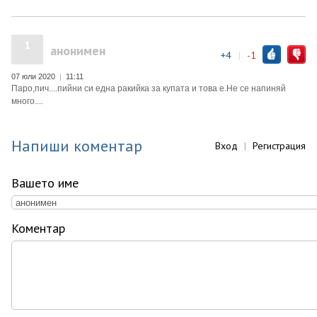
1
анонимен
+4
|
-1
07 юли 2020
|
11:11
Паро,пич....пийни си една ракийка за купата и това е.Не се напиняй
много....
Напиши коментар
Вход
|
Регистрация
Вашето име
Коментар