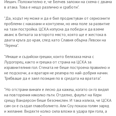
Йешич. Положително е, че Белчев заложи на схема с двама
в атака. Това е нещо различно и сработи".
"Да, ходът му може и да е бил продиктуван от сериозните
проблеми с наказани и контузени, но има поле за развитие
на тази постройка. ЦСКА изпусна да победи и да вземе
аванс в битката за второто място, която ще е жестока в
двата кръга до края, след като Славия обърна Левски на
"Герена".
"Имаше и съдийски грешки, които белязаха мача с
Лудогорец, както и грешка от страна на ЦСКА за
изравнителния гол. Стената не беше построена правилно и
не подскочи, а и вратаря не реагира по най-добрия начин.
Трябваше да е заел позиция по в средата на вратата".
"Но отстрани винаги е лесно да кажеш, когато си го видял
на повторения няколко пъти. Отделно, фаулът на Кери
срещу Вандерсон беше безсмислен. И така излиза, че ЦСКА
сам си е създал главоболието. Али Соу показа голям заряд
и желание. Видяхте колко сила вложи в удара при гола, а